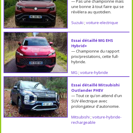
— Pas une championne mais
une bonne à tout faire qui se
révèlera au quotidien.
Suzuki
;
voiture-electrique
Essai détaillé MG EHS
Hybrid+
— Championne du rapport
prix/prestations, cette full-
hybride.
MG
;
voiture-hybride
Essai détaillé Mitsubishi
Outlander PHEV
— Tout ce qu'on attend d'un
SUV électrique avec
prolongateur d'autonomie.
Mitsubishi
;
voiture-hybride-
rechargeable