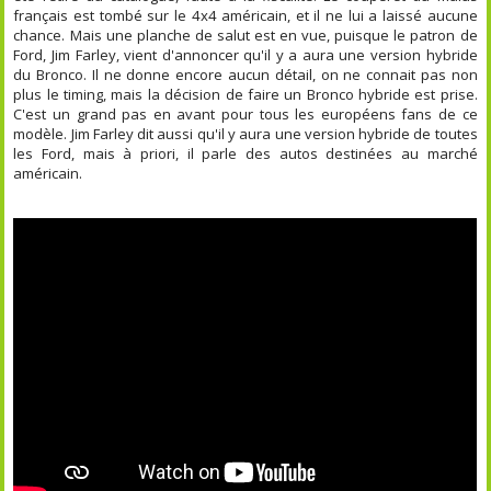
français est tombé sur le 4x4 américain, et il ne lui a laissé aucune
chance. Mais une planche de salut est en vue, puisque le patron de
Ford, Jim Farley, vient d'annoncer qu'il y a aura une version hybride
du Bronco. Il ne donne encore aucun détail, on ne connait pas non
plus le timing, mais la décision de faire un Bronco hybride est prise.
C'est un grand pas en avant pour tous les européens fans de ce
modèle. Jim Farley dit aussi qu'il y aura une version hybride de toutes
les Ford, mais à priori, il parle des autos destinées au marché
américain.