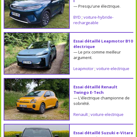
i
— Presqu'une électrique.
BYD
;
voiture-hybride-
rechargeable
Essai détaillé Leapmotor B10
électrique
— Le prix comme meilleur
argument.
Leapmotor
;
voiture-electrique
Essai détaillé Renault
Twingo E-Tech
— L'électrique championne de
sobriété.
Renault
;
voiture-electrique
Essai détaillé Suzuki e-Vitara