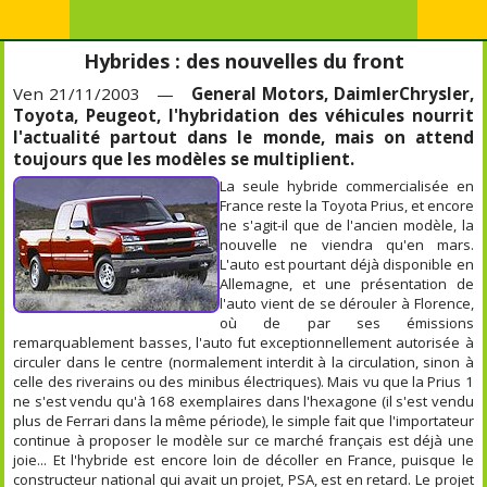
Hybrides : des nouvelles du front
Ven 21/11/2003 —
General Motors, DaimlerChrysler,
Toyota, Peugeot, l'hybridation des véhicules nourrit
l'actualité partout dans le monde, mais on attend
toujours que les modèles se multiplient.
La seule hybride commercialisée en
France reste la Toyota Prius, et encore
ne s'agit-il que de l'ancien modèle, la
nouvelle ne viendra qu'en mars.
L'auto est pourtant déjà disponible en
Allemagne, et une présentation de
l'auto vient de se dérouler à Florence,
où de par ses émissions
remarquablement basses, l'auto fut exceptionnellement autorisée à
circuler dans le centre (normalement interdit à la circulation, sinon à
celle des riverains ou des minibus électriques). Mais vu que la Prius 1
ne s'est vendu qu'à 168 exemplaires dans l'hexagone (il s'est vendu
plus de Ferrari dans la même période), le simple fait que l'importateur
continue à proposer le modèle sur ce marché français est déjà une
joie... Et l'hybride est encore loin de décoller en France, puisque le
constructeur national qui avait un projet, PSA, est en retard. Le projet