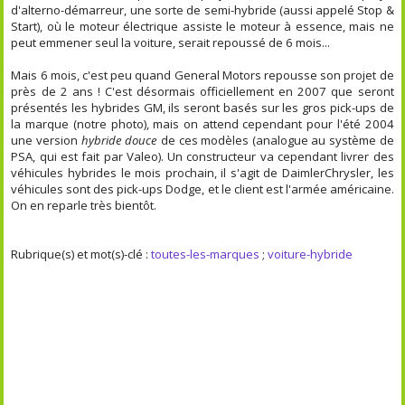
d'alterno-démarreur, une sorte de semi-hybride (aussi appelé Stop &
Start), où le moteur électrique assiste le moteur à essence, mais ne
peut emmener seul la voiture, serait repoussé de 6 mois...
Mais 6 mois, c'est peu quand General Motors repousse son projet de
près de 2 ans ! C'est désormais officiellement en 2007 que seront
présentés les hybrides GM, ils seront basés sur les gros pick-ups de
la marque (notre photo), mais on attend cependant pour l'été 2004
une version
hybride douce
de ces modèles (analogue au système de
PSA, qui est fait par Valeo). Un constructeur va cependant livrer des
véhicules hybrides le mois prochain, il s'agit de DaimlerChrysler, les
véhicules sont des pick-ups Dodge, et le client est l'armée américaine.
On en reparle très bientôt.
Rubrique(s) et mot(s)-clé :
toutes-les-marques
;
voiture-hybride