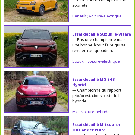
sobriété.
Renault
;
voiture-electrique
Essai détaillé Suzuki e-Vitara
— Pas une championne mais
une bonne à tout faire qui se
révèlera au quotidien.
Suzuki
;
voiture-electrique
Essai détaillé MG EHS
Hybrid+
— Championne du rapport
prix/prestations, cette full-
hybride.
MG
;
voiture-hybride
Essai détaillé Mitsubishi
Outlander PHEV