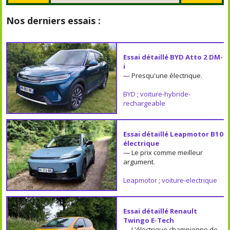
Nos derniers essais :
Essai détaillé BYD Atto 2 DM-
i
— Presqu'une électrique.
BYD
;
voiture-hybride-
rechargeable
Essai détaillé Leapmotor B10
électrique
— Le prix comme meilleur
argument.
Leapmotor
;
voiture-electrique
Essai détaillé Renault
Twingo E-Tech
— L'électrique championne de