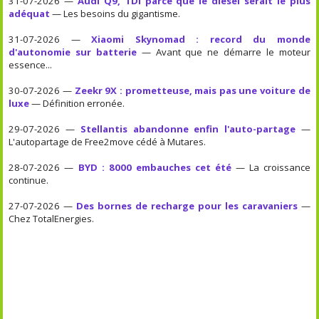
31-07-2026 —
Audi Q9, TDI parce que le diesel serait le plus
adéquat
— Les besoins du gigantisme.
31-07-2026 —
Xiaomi Skynomad : record du monde
d'autonomie sur batterie
— Avant que ne démarre le moteur
essence...
30-07-2026 —
Zeekr 9X : prometteuse, mais pas une voiture de
luxe
— Définition erronée.
29-07-2026 —
Stellantis abandonne enfin l'auto-partage
—
L'autopartage de Free2move cédé à Mutares.
28-07-2026 —
BYD : 8000 embauches cet été
— La croissance
continue.
27-07-2026 —
Des bornes de recharge pour les caravaniers
—
Chez TotalEnergies.