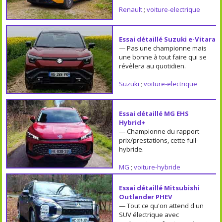
Renault
;
voiture-electrique
Essai détaillé Suzuki e-Vitara
— Pas une championne mais
une bonne à tout faire qui se
révèlera au quotidien.
Suzuki
;
voiture-electrique
Essai détaillé MG EHS
Hybrid+
— Championne du rapport
prix/prestations, cette full-
hybride.
MG
;
voiture-hybride
Essai détaillé Mitsubishi
Outlander PHEV
— Tout ce qu'on attend d'un
SUV électrique avec