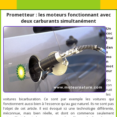
Prometteur : les moteurs fonctionnant avec
deux carburants simultanément
Un
coc
ktai
l
dan
s
mo
n
mot
eur
On
con
nait
les
voitures bicarburation. Ce sont par exemple les voitures qui
fonctionnent aussi bien à l'essence qu'au gaz naturel. Ils ne sont pas
l'objet de cet article. Il est évoqué ici une technologie différente,
méconnue, mais bien réelle, et dont on commence seulement