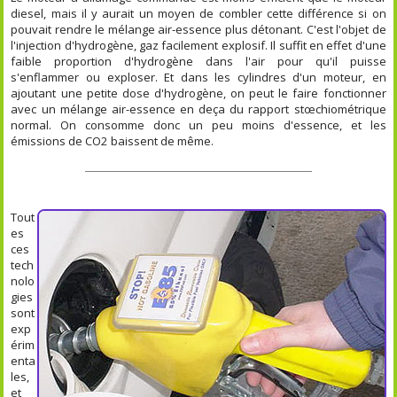
diesel, mais il y aurait un moyen de combler cette différence si on
pouvait rendre le mélange air-essence plus détonant. C'est l'objet de
l'injection d'hydrogène, gaz facilement explosif. Il suffit en effet d'une
faible proportion d'hydrogène dans l'air pour qu'il puisse
s'enflammer ou exploser. Et dans les cylindres d'un moteur, en
ajoutant une petite dose d'hydrogène, on peut le faire fonctionner
avec un mélange air-essence en deça du rapport stœchiométrique
normal. On consomme donc un peu moins d'essence, et les
émissions de CO2 baissent de même.
Tout
es
ces
tech
nolo
gies
sont
exp
érim
enta
les,
et