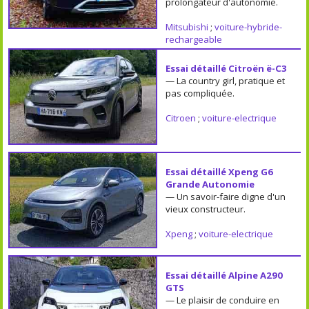
prolongateur d'autonomie.
Mitsubishi
;
voiture-hybride-
rechargeable
Essai détaillé Citroën ë-C3
— La country girl, pratique et
pas compliquée.
Citroen
;
voiture-electrique
Essai détaillé Xpeng G6
Grande Autonomie
— Un savoir-faire digne d'un
vieux constructeur.
Xpeng
;
voiture-electrique
Essai détaillé Alpine A290
GTS
— Le plaisir de conduire en