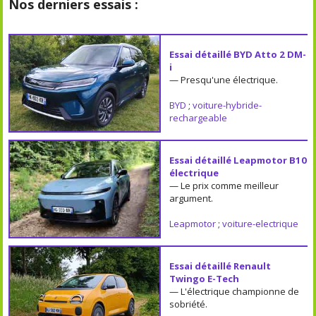
Nos derniers essais :
Essai détaillé BYD Atto 2 DM-
i
— Presqu'une électrique.
BYD
;
voiture-hybride-
rechargeable
Essai détaillé Leapmotor B10
électrique
— Le prix comme meilleur
argument.
Leapmotor
;
voiture-electrique
Essai détaillé Renault
Twingo E-Tech
— L'électrique championne de
sobriété.