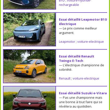
BYD
;
voiture-hybride-
rechargeable
Essai détaillé Leapmotor B10
électrique
— Le prix comme meilleur
argument.
Leapmotor
;
voiture-electrique
Essai détaillé Renault
Twingo E-Tech
— L'électrique championne de
sobriété.
Renault
;
voiture-electrique
Essai détaillé Suzuki e-Vitara
— Pas une championne mais
une bonne à tout faire qui se
révèlera au quotidien.