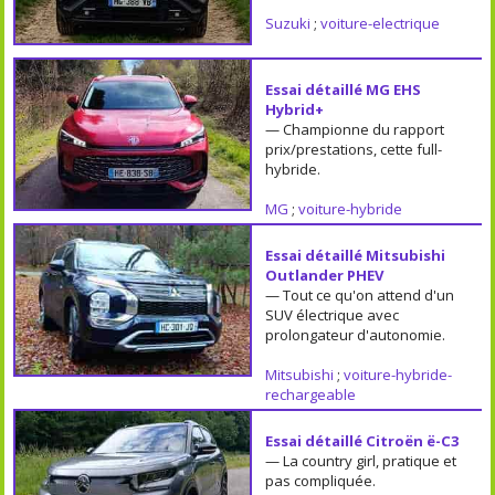
Suzuki
;
voiture-electrique
Essai détaillé MG EHS
Hybrid+
— Championne du rapport
prix/prestations, cette full-
hybride.
MG
;
voiture-hybride
Essai détaillé Mitsubishi
Outlander PHEV
— Tout ce qu'on attend d'un
SUV électrique avec
prolongateur d'autonomie.
Mitsubishi
;
voiture-hybride-
rechargeable
Essai détaillé Citroën ë-C3
— La country girl, pratique et
pas compliquée.