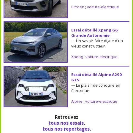
Citroen
;
voiture-electrique
Essai détaillé Xpeng G6
Grande Autonomie
— Un savoir-faire digne d'un
vieux constructeur.
Xpeng
;
voiture-electrique
Essai détaillé Alpine A290
GTS
— Le plaisir de conduire en
électrique.
Alpine
;
voiture-electrique
Retrouvez
tous nos essais
,
tous nos reportages
.