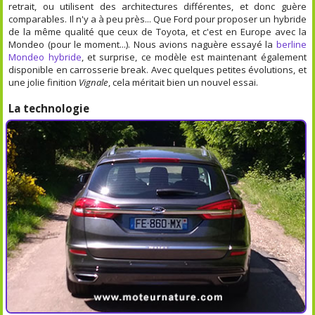
retrait, ou utilisent des architectures différentes, et donc guère
comparables. Il n'y a à peu près... Que Ford pour proposer un hybride
de la même qualité que ceux de Toyota, et c'est en Europe avec la
Mondeo (pour le moment...). Nous avions naguère essayé la
berline
Mondeo hybride
, et surprise, ce modèle est maintenant également
disponible en carrosserie break. Avec quelques petites évolutions, et
une jolie finition
Vignale
, cela méritait bien un nouvel essai.
La technologie