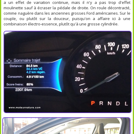
a un effet de variation continue, mais il n'y a pas trop d'effet
moulinette sauf à écraser la pédale de droite. On roule décontracté,
comme naguère dans les anciennes grosses Ford américaines. Sur le
couple, ou plutôt sur la douceur, puisqu'on a affaire ici à une
combinaison électro-essence, plutôt qu'à une grosse cylindrée.