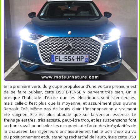
Si la première vertu du groupe propulseur d'une voiture premium est
de se faire oublier, cette DS3 E-TENSE y parvient très bien. On a
presque l'habitude d'écrire que les électriques sont silencieuses,
mais celle-ci l'est plus que la moyenne, et assurément plus qu'une
Renault Zoé. Même pas de bruits d'air. L'insonorisation a vraiment
été soignée. Elle est plus aboutie que sur la version essence. Le
freinage est très, très assisté, peut-être trop, et les suspensions font
un bon travail pour isoler les occupants de l'auto des irrégularités de
la chaussée. Les ingénieurs ont assurément fait le bon choix au vu
du positionnement et du standing recherché de l'auto, mais cette DS3