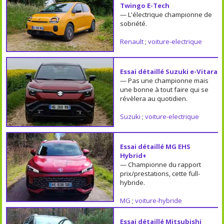
Twingo E-Tech
— L'électrique championne de
sobriété.
Renault
;
voiture-electrique
Essai détaillé Suzuki e-Vitara
— Pas une championne mais
une bonne à tout faire qui se
révèlera au quotidien.
Suzuki
;
voiture-electrique
Essai détaillé MG EHS
Hybrid+
— Championne du rapport
prix/prestations, cette full-
hybride.
MG
;
voiture-hybride
Essai détaillé Mitsubishi