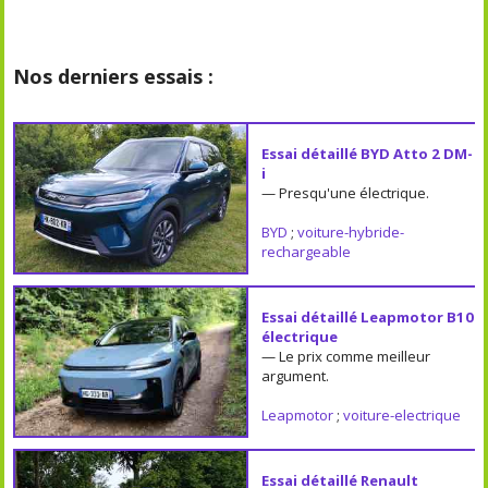
Nos derniers essais :
Essai détaillé BYD Atto 2 DM-
i
— Presqu'une électrique.
BYD
;
voiture-hybride-
rechargeable
Essai détaillé Leapmotor B10
électrique
— Le prix comme meilleur
argument.
Leapmotor
;
voiture-electrique
Essai détaillé Renault