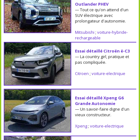
Outlander PHEV
— Tout ce qu'on attend d'un
SUV électrique avec
prolongateur d'autonomie.
Mitsubishi
;
voiture-hybride-
rechargeable
Essai détaillé Citroën ë-C3
— La country girl, pratique et
pas compliquée.
Citroen
;
voiture-electrique
Essai détaillé Xpeng G6
Grande Autonomie
— Un savoir-faire digne d'un
vieux constructeur.
Xpeng
;
voiture-electrique