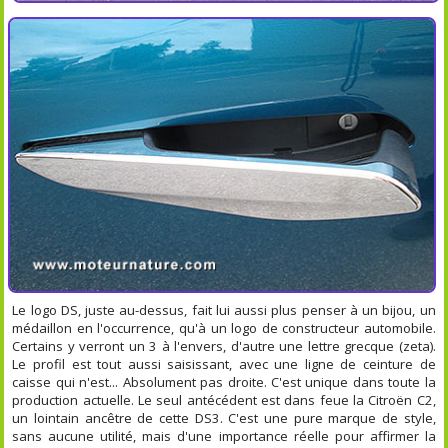
Le logo DS, juste au-dessus, fait lui aussi plus penser à un bijou, un
médaillon en l'occurrence, qu'à un logo de constructeur automobile.
Certains y verront un 3 à l'envers, d'autre une lettre grecque (zeta).
Le profil est tout aussi saisissant, avec une ligne de ceinture de
caisse qui n'est... Absolument pas droite. C'est unique dans toute la
production actuelle. Le seul antécédent est dans feue la Citroën C2,
un lointain ancêtre de cette DS3. C'est une pure marque de style,
sans aucune utilité, mais d'une importance réelle pour affirmer la