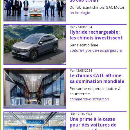
30 000 tr/mn
Du fabricant chinois GAC Motor.
technologie
Mar 27/08/2024
Hybride rechargeable :
les chinois investissent
Sans état d'âme.
voiture-hybride-rechargeable
Mar 13/08/2024
Le chinois CATL affirme
sa domination mondiale
Personne ne peut le battre à
court terme.
commerce-distribution
Lun 12/08/2024
Une prime à la casse
pour des voitures de