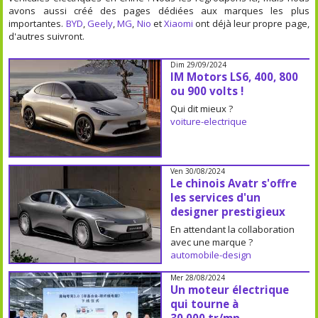
avons aussi créé des pages dédiées aux marques les plus
importantes.
BYD
,
Geely
,
MG
,
Nio
et
Xiaomi
ont déjà leur propre page,
d'autres suivront.
Dim 29/09/2024
IM Motors LS6, 400, 800
ou 900 volts !
Qui dit mieux ?
voiture-electrique
Ven 30/08/2024
Le chinois Avatr s'offre
les services d'un
designer prestigieux
En attendant la collaboration
avec une marque ?
automobile-design
Mer 28/08/2024
Un moteur électrique
qui tourne à