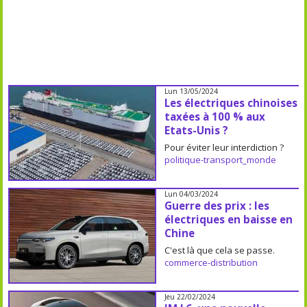
Lun 13/05/2024
Les électriques chinoises
taxées à 100 % aux
Etats-Unis ?
Pour éviter leur interdiction ?
politique-transport_monde
Lun 04/03/2024
Guerre des prix : les
électriques en baisse en
Chine
C'est là que cela se passe.
commerce-distribution
Jeu 22/02/2024