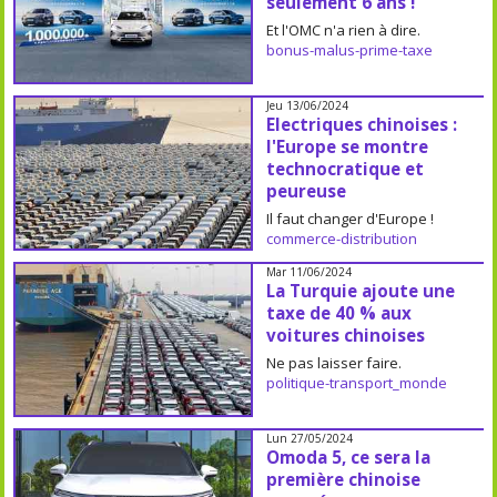
seulement 6 ans !
Et l'OMC n'a rien à dire.
bonus-malus-prime-taxe
Jeu 13/06/2024
Electriques chinoises :
l'Europe se montre
technocratique et
peureuse
Il faut changer d'Europe !
commerce-distribution
Mar 11/06/2024
La Turquie ajoute une
taxe de 40 % aux
voitures chinoises
Ne pas laisser faire.
politique-transport_monde
Lun 27/05/2024
Omoda 5, ce sera la
première chinoise