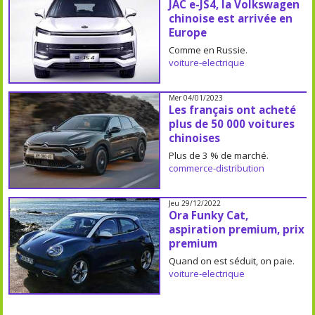
JAC e-JS4, la Volkswagen
chinoise est arrivée en
Europe
Comme en Russie.
voiture-electrique
Mer 04/01/2023
Les français ont acheté
plus de 50 000 voitures
chinoises
Plus de 3 % de marché.
commerce-distribution
Jeu 29/12/2022
Ora Funky Cat,
aspiration premium, prix
premium
Quand on est séduit, on paie.
voiture-electrique