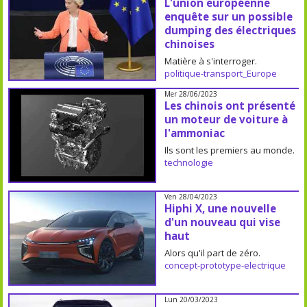
L'union européenne
enquête sur un possible
dumping des électriques
chinoises
Matière à s'interroger.
politique-transport_Europe
Mer 28/06/2023
Les chinois ont présenté
un moteur de voiture à
l'ammoniac
Ils sont les premiers au monde.
technologie
Ven 28/04/2023
Hiphi X, une nouvelle
d'un nouveau qui vise
haut
Alors qu'il part de zéro.
concept-prototype-electrique
Lun 20/03/2023