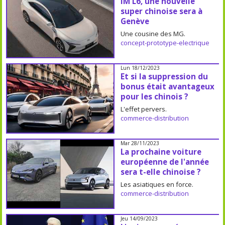
IM L6, une nouvelle
super chinoise sera à
Genève
Une cousine des MG.
concept-prototype-electrique
Lun 18/12/2023
Et si la suppression du
bonus était avantageux
pour les chinois ?
L'effet pervers.
commerce-distribution
Mar 28/11/2023
La prochaine voiture
européenne de l'année
sera t-elle chinoise ?
Les asiatiques en force.
commerce-distribution
Jeu 14/09/2023