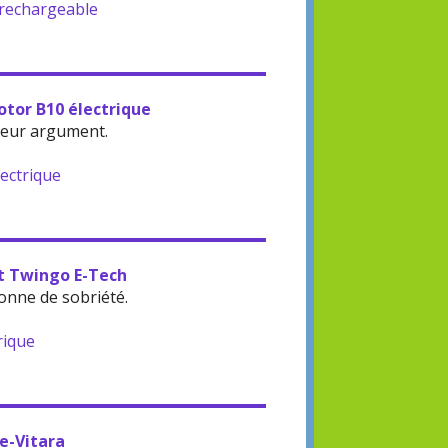
-rechargeable
otor B10 électrique
leur argument.
lectrique
lt Twingo E-Tech
onne de sobriété.
rique
 e-Vitara