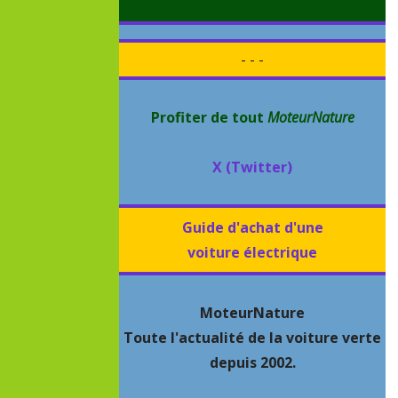
- - -
Profiter de tout
MoteurNature
X (Twitter)
Guide d'achat d'une
voiture électrique
MoteurNature
Toute l'actualité de la voiture verte
depuis 2002.