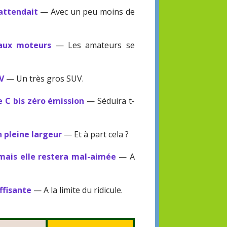
'attendait
— Avec un peu moins de
eaux moteurs
— Les amateurs se
UV
— Un très gros SUV.
e C bis zéro émission
— Séduira t-
n pleine largeur
— Et à part cela ?
mais elle restera mal-aimée
— A
ffisante
— A la limite du ridicule.