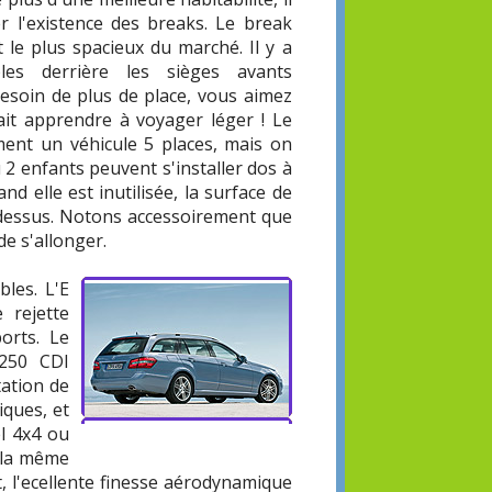
er l'existence des breaks. Le break
 le plus spacieux du marché. Il y a
les derrière les sièges avants
besoin de plus de place, vous aimez
rait apprendre à voyager léger ! Le
ent un véhicule 5 places, mais on
2 enfants peuvent s'installer dos à
d elle est inutilisée, la surface de
dessus. Notons accessoirement que
e s'allonger.
bles. L'E
 rejette
orts. Le
 250 CDI
tation de
iques, et
el 4x4 ou
 la même
nt, l'ecellente finesse aérodynamique