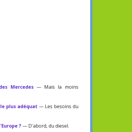
 des Mercedes
— Mais la moins
 le plus adéquat
— Les besoins du
l'Europe ?
— D'abord, du diesel.