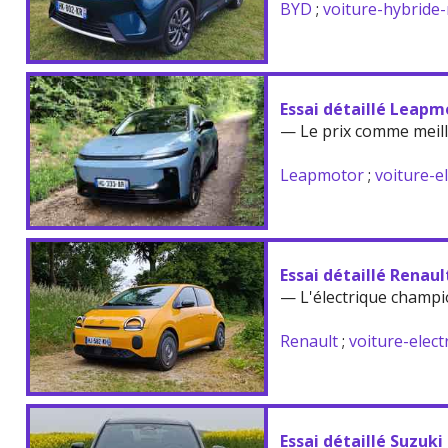
BYD
;
voiture-hybride
Essai détaillé Leapm
— Le prix comme meil
Leapmotor
;
voiture-e
Essai détaillé Renau
— L'électrique champi
Renault
;
voiture-elect
Essai détaillé Suzuki