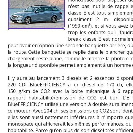
n'est pas inutile de rappell
classe E est tout simplement
quasiment 2 m³ disponib
(1950 dm³), et si vous avez 
trop les enfants ou il faud
break classe E est normalem
peut avoir en option une seconde banquette arrière, où 
la route. Cette banquette se replie dans le plancher quan
chargement reste plane, comme le montre la photo ci-
la longueur disponible permet amplement à un homme d
Il y aura au lancement 3 diesels et 2 essences disponi
220 CDI BlueEFFICIENCY a un diesel de 170 ch, elle
150 g/km de CO2 avec la boite mécanique à 6 rapp
rapport habitabilité/émission de CO2 est bon. L'E
BlueEFFICIENCY utilise une version à double suralimen
ce moteur. Avec 204 ch, ses émissions de CO2 sont ident
elles sont aussi nettement inférieures à n'importe qu
monospace qui afficherait les mêmes performances, ou
habitabilité. Parce qu'en plus de son diesel très efficie