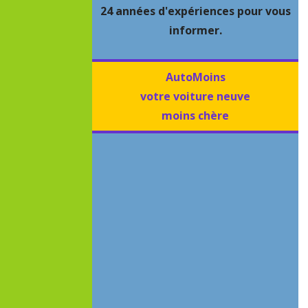
24 années d'expériences pour vous
informer.
AutoMoins
votre voiture neuve
moins chère