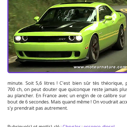
minute. Soit 5,6 litres ! C'est bien sûr tès théoriqu
700 ch, on peut douter que quiconque reste jamais pl
au plancher. En France avec un engin de ce calibre su
bout de 6 secondes. Mais quand même ! On voudrait accél
s'y prendrait pas autrement.
Rubrique(s) et mot(s)-clé :
Chrysler
;
essence-diesel