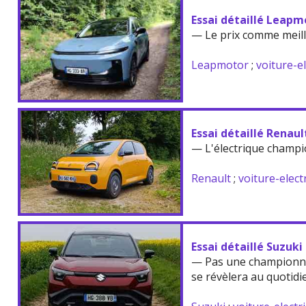
Essai détaillé Leapm
— Le prix comme meil
Leapmotor
;
voiture-e
Essai détaillé Renau
— L'électrique champi
Renault
;
voiture-elect
Essai détaillé Suzuki
— Pas une championne
se révèlera au quotidi