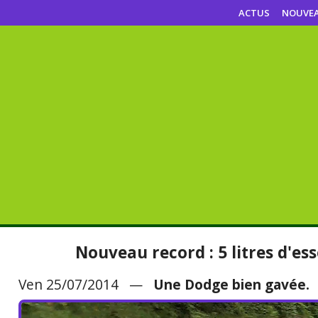
ACTUS
NOUVE
Nouveau record : 5 litres d'es
Ven 25/07/2014 —
Une Dodge bien gavée.