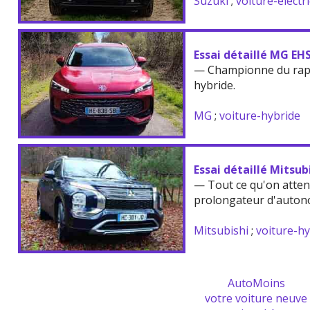
Suzuki
;
voiture-electr
Essai détaillé MG EH
— Championne du rappo
hybride.
MG
;
voiture-hybride
Essai détaillé Mitsu
— Tout ce qu'on atten
prolongateur d'auton
Mitsubishi
;
voiture-h
AutoMoins
votre voiture neuve