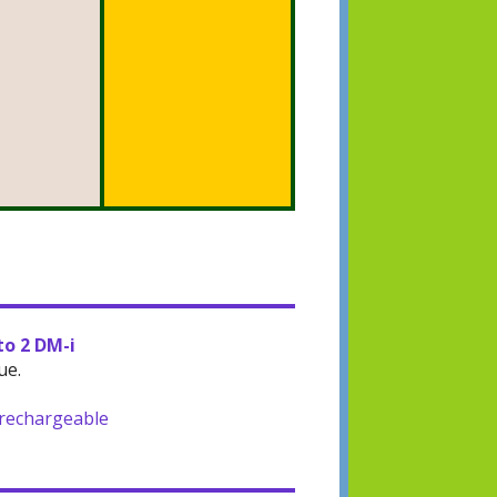
to 2 DM-i
ue.
-rechargeable