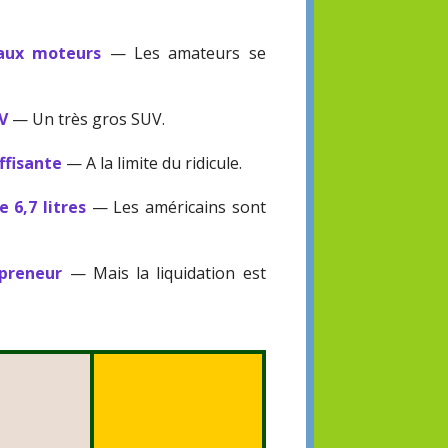
eaux moteurs
— Les amateurs se
UV
— Un très gros SUV.
ffisante
— A la limite du ridicule.
 6,7 litres
— Les américains sont
epreneur
— Mais la liquidation est