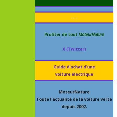
- - -
Profiter de tout
MoteurNature
X (Twitter)
Guide d'achat d'une
voiture électrique
MoteurNature
Toute l'actualité de la voiture verte
depuis 2002.