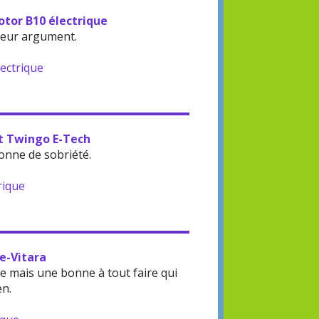
otor B10 électrique
leur argument.
lectrique
lt Twingo E-Tech
onne de sobriété.
rique
 e-Vitara
 mais une bonne à tout faire qui
en.