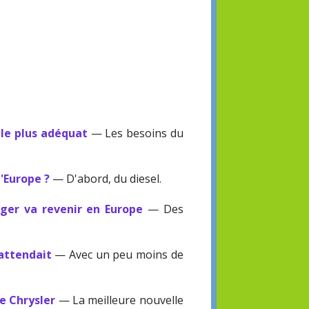
 le plus adéquat
— Les besoins du
l'Europe ?
— D'abord, du diesel.
rger va revenir en Europe
— Des
'attendait
— Avec un peu moins de
de Chrysler
— La meilleure nouvelle