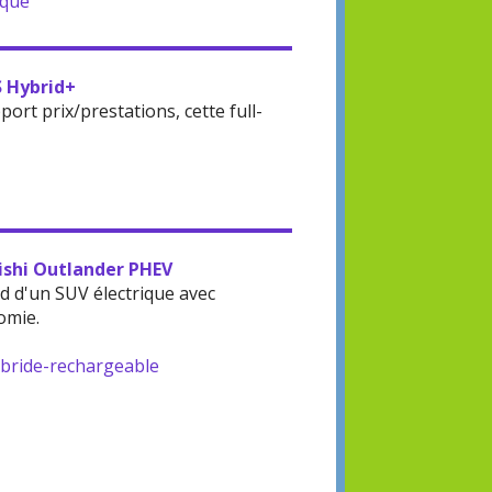
ique
S Hybrid+
rt prix/prestations, cette full-
bishi Outlander PHEV
d d'un SUV électrique avec
omie.
ybride-rechargeable