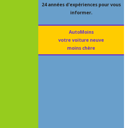
24 années d'expériences pour vous
informer.
AutoMoins
votre voiture neuve
moins chère