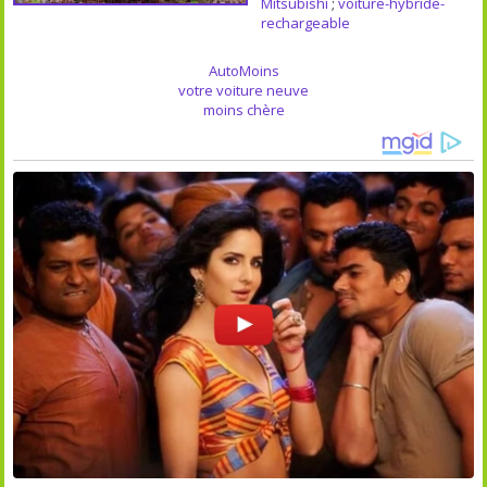
Mitsubishi
;
voiture-hybride-
rechargeable
AutoMoins
votre voiture neuve
moins chère