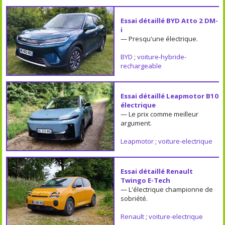
Essai détaillé BYD Atto 2 DM-
i
— Presqu'une électrique.
BYD
;
voiture-hybride-
rechargeable
Essai détaillé Leapmotor B10
électrique
— Le prix comme meilleur
argument.
Leapmotor
;
voiture-electrique
Essai détaillé Renault
Twingo E-Tech
— L'électrique championne de
sobriété.
Renault
;
voiture-electrique