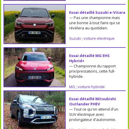
Essai détaillé Suzuki e-Vitara
— Pas une championne mais
une bonne à tout faire qui se
révèlera au quotidien.
Suzuki
;
voiture-electrique
Essai détaillé MG EHS
Hybrid+
— Championne du rapport
prix/prestations, cette full-
hybride.
MG
;
voiture-hybride
Essai détaillé Mitsubishi
Outlander PHEV
— Tout ce qu'on attend d'un
SUV électrique avec
prolongateur d'autonomie.