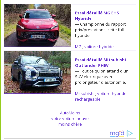
Essai détaillé MG EHS
Hybrid+
— Championne du rapport
prix/prestations, cette full-
hybride.
MG
;
voiture-hybride
Essai détaillé Mitsubishi
Outlander PHEV
— Tout ce qu'on attend d'un
SUV électrique avec
prolongateur d'autonomie.
Mitsubishi
;
voiture-hybride-
rechargeable
AutoMoins
votre voiture neuve
moins chère