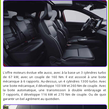
L'offre moteurs évolue elle aussi, avec à la base un 3 cylindres turbo
de 67 kW, avec un couple de 160 Nm. Il est associé à une boite
mécanique à 6 rapports. Au-dessus, un 4 cylindres 1300 turbo. Avec
une boite mécanique, il développe 103 kW et 260 Nm de couple. Avec
la boite automatique, une transmission à double embrayage et
7 rapports, il développe 116 kW et 270 Nm de couple. Ou de quoi
garantir un bel agrément au quotidien.