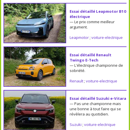
Essai détaillé Leapmotor B10
électrique
— Le prix comme meilleur
argument.
Leapmotor
;
voiture-electrique
Essai détaillé Renault
Twingo E-Tech
— L'électrique championne de
sobriété.
Renault
;
voiture-electrique
Essai détaillé Suzuki e-Vitara
— Pas une championne mais
une bonne à tout faire qui se
révèlera au quotidien.
Suzuki
;
voiture-electrique