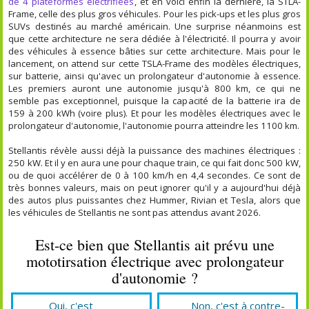
de 4 plateformes électrifiées
, et en voici enfin la dernière, la STLA-
Frame, celle des plus gros véhicules. Pour les pick-ups et les plus gros
SUVs destinés au marché américain. Une surprise néanmoins est
que cette architecture ne sera dédiée à l'électricité. Il pourra y avoir
des véhicules à essence bâties sur cette architecture. Mais pour le
lancement, on attend sur cette TSLA-Frame des modèles électriques,
sur batterie, ainsi qu'avec un prolongateur d'autonomie à essence.
Les premiers auront une autonomie jusqu'à 800 km, ce qui ne
semble pas exceptionnel, puisque la capacité de la batterie ira de
159 à 200 kWh (voire plus). Et pour les modèles électriques avec le
prolongateur d'autonomie, l'autonomie pourra atteindre les 1100 km.
Stellantis révèle aussi déjà la puissance des machines électriques :
250 kW. Et il y en aura une pour chaque train, ce qui fait donc 500 kW,
ou de quoi accélérer de 0 à 100 km/h en 4,4 secondes. Ce sont de
très bonnes valeurs, mais on peut ignorer qu'il y a aujourd'hui déjà
des autos plus puissantes chez Hummer, Rivian et Tesla, alors que
les véhicules de Stellantis ne sont pas attendus avant 2026.
Est-ce bien que Stellantis ait prévu une
mototirsation électrique avec prolongateur
d'autonomie ?
Oui, c'est
Non, c'est à contre-