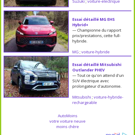
Suzuki
;
voiture-electrique
Essai détaillé MG EHS
Hybrid+
— Championne du rapport
prix/prestations, cette full-
hybride.
MG
;
voiture-hybride
Essai détaillé Mitsubishi
Outlander PHEV
— Tout ce qu'on attend d'un
SUV électrique avec
prolongateur d'autonomie.
Mitsubishi
;
voiture-hybride-
rechargeable
AutoMoins
votre voiture neuve
moins chère