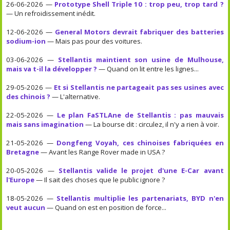
26-06-2026 —
Prototype Shell Triple 10 : trop peu, trop tard ?
— Un refroidissement inédit.
12-06-2026 —
General Motors devrait fabriquer des batteries
sodium-ion
— Mais pas pour des voitures.
03-06-2026 —
Stellantis maintient son usine de Mulhouse,
mais va t-il la développer ?
— Quand on lit entre les lignes...
29-05-2026 —
Et si Stellantis ne partageait pas ses usines avec
des chinois ?
— L'alternative.
22-05-2026 —
Le plan FaSTLAne de Stellantis : pas mauvais
mais sans imagination
— La bourse dit : circulez, il n'y a rien à voir.
21-05-2026 —
Dongfeng Voyah, ces chinoises fabriquées en
Bretagne
— Avant les Range Rover made in USA ?
20-05-2026 —
Stellantis valide le projet d'une E-Car avant
l'Europe
— Il sait des choses que le public ignore ?
18-05-2026 —
Stellantis multiplie les partenariats, BYD n'en
veut aucun
— Quand on est en position de force...