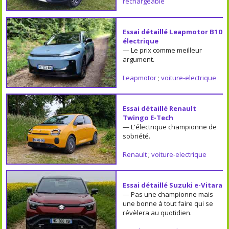
rechargeable
Essai détaillé Leapmotor B10
électrique
— Le prix comme meilleur
argument.
Leapmotor
;
voiture-electrique
Essai détaillé Renault
Twingo E-Tech
— L'électrique championne de
sobriété.
Renault
;
voiture-electrique
Essai détaillé Suzuki e-Vitara
— Pas une championne mais
une bonne à tout faire qui se
révèlera au quotidien.