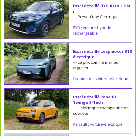
Essai détaillé BYD Atto 2 DM-
i
— Presqu'une électrique.
BYD
;
voiture-hybride-
rechargeable
Essai détaillé Leapmotor B10
électrique
— Le prix comme meilleur
argument.
Leapmotor
;
voiture-electrique
Essai détaillé Renault
Twingo E-Tech
— L'électrique championne de
sobriété.
Renault
;
voiture-electrique