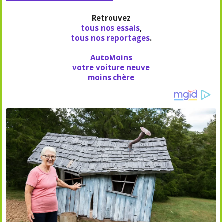
Retrouvez
tous nos essais
,
tous nos reportages
.
AutoMoins
votre voiture neuve
moins chère