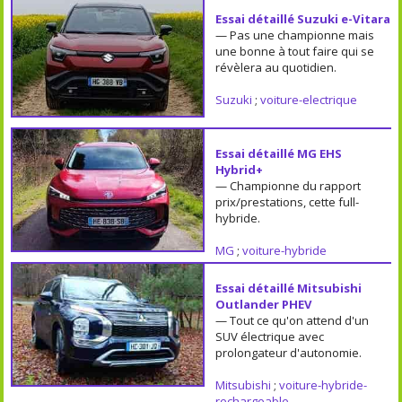
Essai détaillé Suzuki e-Vitara
— Pas une championne mais
une bonne à tout faire qui se
révèlera au quotidien.
Suzuki
;
voiture-electrique
Essai détaillé MG EHS
Hybrid+
— Championne du rapport
prix/prestations, cette full-
hybride.
MG
;
voiture-hybride
Essai détaillé Mitsubishi
Outlander PHEV
— Tout ce qu'on attend d'un
SUV électrique avec
prolongateur d'autonomie.
Mitsubishi
;
voiture-hybride-
rechargeable