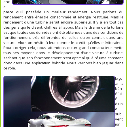
enc
e
parce qu'il possède un meilleur rendement. Nous parlons du
rendement entre énergie consommée et énergie restituée. Mais le
rendement d'une turbine serait encore supérieur. Il y a en tout cas
des gens qui le disent, chiffres à l'appui. Mais le drame de la turbine
est que toutes ces données ont été obtenues dans des conditions de
fonctionnement très différentes de celles qu'on connait dans une
voiture. Alors on hésite à leur donner le crédit qu'elles mériteraient.
Pour corriger cela, nous attendons qu'un grand constructeur mette
tous ses moyens dans le développement d'une voiture à turbine,
sachant que son fonctionnement n'est optimal qu'à régime constant,
donc dans une application hybride. Nous verrions bien Jaguar dans
ce rôle.
Jagu
ar a
bén
éfici
é
d'un
e
sub
vent
ion