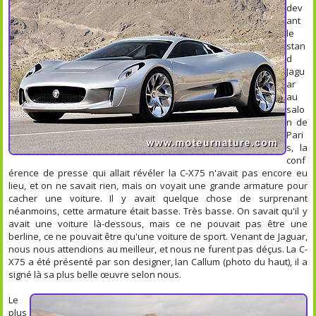
dev
ant
le
stan
d
Jagu
ar
au
salo
n de
Pari
s, la
conf
érence de presse qui allait révéler la C-X75 n'avait pas encore eu
lieu, et on ne savait rien, mais on voyait une grande armature pour
cacher une voiture. Il y avait quelque chose de surprenant
néanmoins, cette armature était basse. Très basse. On savait qu'il y
avait une voiture là-dessous, mais ce ne pouvait pas être une
berline, ce ne pouvait être qu'une voiture de sport. Venant de Jaguar,
nous nous attendions au meilleur, et nous ne furent pas déçus. La C-
X75 a été présenté par son designer, Ian Callum (photo du haut), il a
signé là sa plus belle œuvre selon nous.
Le
plus