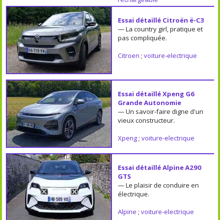
Essai détaillé Citroën ë-C3
— La country girl, pratique et
pas compliquée.
Citroen
;
voiture-electrique
Essai détaillé Xpeng G6
Grande Autonomie
— Un savoir-faire digne d'un
vieux constructeur.
Xpeng
;
voiture-electrique
Essai détaillé Alpine A290
GTS
— Le plaisir de conduire en
électrique.
Alpine
;
voiture-electrique