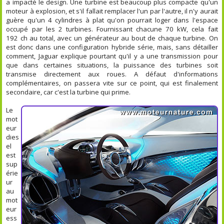
a impacté le design. Une turbine est beaucoup plus compacte qu'un
moteur à explosion, et s'il fallait remplacer l'un par l'autre, il n'y aurait
guère qu'un 4 cylindres à plat qu'on pourrait loger dans l'espace
occupé par les 2 turbines. Fournissant chacune 70 kW, cela fait
192 ch au total, avec un générateur au bout de chaque turbine. On
est donc dans une configuration hybride série, mais, sans détailler
comment, Jaguar explique pourtant qu'il y a une transmission pour
que dans certaines situations, la puissance des turbines soit
transmise directement aux roues. A défaut d'informations
complémentaires, on passera vite sur ce point, qui est finalement
secondaire, car c'est la turbine qui prime.
Le
mot
eur
dies
el
est
sup
érie
ur
au
mot
eur
ess