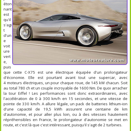
éton
nant
est
qu'il
s'agi
t
d'un
e
voit
ure
vert
e,
puis
que cette C-X75 est une électrique équipée d'un prolongateur
d'économie. Elle est pourtant avant tout une supercar, avec
4 moteurs électriques, un pour chaque roue, de 145 kW chacun. Soit
au total 780 ch et un couple incroyable de 1600 Nm. De quoi arracher
la tour Eiffel ! Les performances sont donc extraordinaires, avec
l'accélération de 0 à 300 km/h en 15 secondes, et une vitesse de
pointe de 330 km/h. A allure légale, un pack de batteries lithium-ion
d'une capacité de 19,5 kWh assurent une centaine de km
d'autonomie, et pour aller plus loin, ou à des vitesses hautement
répréhensibles en France, le prolongateur d'autonomie se met en
route, et c'est là que c'est intéressant, puisqu'il s'agit de 2 turbines.