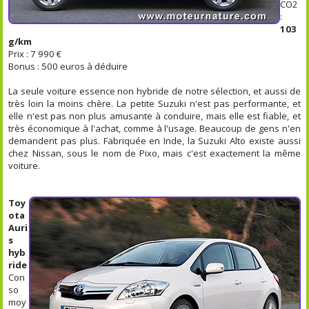
CO2
:
103
g/km
Prix : 7 990 €
Bonus : 500 euros à déduire
La seule voiture essence non hybride de notre sélection, et aussi de
très loin la moins chère. La petite Suzuki n'est pas performante, et
elle n'est pas non plus amusante à conduire, mais elle est fiable, et
très économique à l'achat, comme à l'usage. Beaucoup de gens n'en
demandent pas plus. Fabriquée en Inde, la Suzuki Alto existe aussi
chez Nissan, sous le nom de Pixo, mais c'est exactement la même
voiture.
Toy
ota
Auri
s
hyb
ride
Con
so
moy