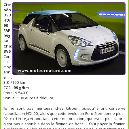
Citr
oën
DS3
HDi
90
FAP
99g
So
Chic
BV5
Con
so
moy
enn
e :
3,8 l/100 km
CO2 :
99 g/km
Prix : 19 540 €
Bonus : 500 euros à déduire
Ils ne sont pas menteurs chez Citroën, puisqu'ils ont conservé
l'appellation HDI 90, alors que cette évolution Euro 5 en donne plus :
92 ch. Un regret pourtant, cette motorisation, qui est la plus sobre,
n'est pas disponible dans la finition de base. Il faut payer la finition