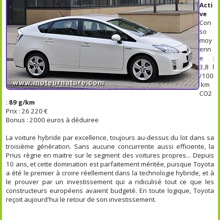
Acti
ve
Con
so
moy
enn
e :
3,8 l
/100
km
CO2
:
89 g/km
Prix : 26 220 €
Bonus : 2000 euros à déduiree
La voiture hybride par excellence, toujours au-dessus du lot dans sa
troisième génération. Sans aucune concurrente aussi efficiente, la
Prius règne en maitre sur le segment des voitures propres... Depuis
10 ans, et cette domination est parfaitement méritée, puisque Toyota
a été le premier à croire réellement dans la technologie hybride, et à
le prouver par un investissement qui a ridiculisé tout ce que les
constructeurs européens avaient budgeté. En toute logique, Toyota
reçoit aujourd'hui le retour de son investissement.