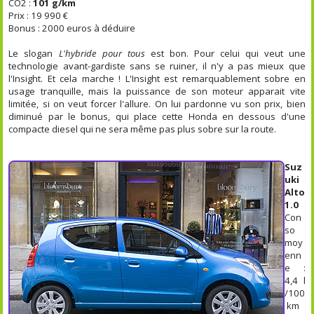
CO2 :
101 g/km
Prix : 19 990 €
Bonus : 2000 euros à déduire
Le slogan
L'hybride pour tous
est bon. Pour celui qui veut une
technologie avant-gardiste sans se ruiner, il n'y a pas mieux que
l'Insight. Et cela marche ! L'Insight est remarquablement sobre en
usage tranquille, mais la puissance de son moteur apparait vite
limitée, si on veut forcer l'allure. On lui pardonne vu son prix, bien
diminué par le bonus, qui place cette Honda en dessous d'une
compacte diesel qui ne sera même pas plus sobre sur la route.
Suz
uki
Alto
1.0
Con
so
moy
enn
e :
4,4 l
/100
km