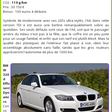
CO2 :
119 g/km
Prix : 30 750 €
Bonus : 100 euros à déduire.
Symbole de modernisme avec ses LEDs ultra-stylés, l'A4, dans cette
version TDI e est aussi une berline remarquablement sobre au
quotidien. Ses seuls défauts sont ceux de l'A4, soit que le passager
arrière du milieu n'est pas à la fête, que le coffre est un peu juste
pour un usage familial, et enfin que son tarif est plutôt élevé. Mais la
qualité des plastiques de l'intérieur fait plaisir à voir, idem leur
assemblage absolument sans faille, tandis que les gros rouleurs
apprécieront l'autonomie de plus de 1000 km.
BM
W
320
d
Effic
ient
Dyn
ami
cs
Con
so