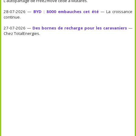
L'autopartage de Free2move cédé à Mutares.
28-07-2026 —
BYD : 8000 embauches cet été
— La croissance
continue.
27-07-2026 —
Des bornes de recharge pour les caravaniers
—
Chez TotalEnergies.