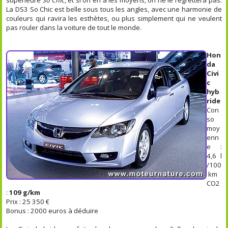
supérieure
So Chic
, et si on en a les moyens, on ne le regrettera pas.
La DS3 So Chic est belle sous tous les angles, avec une harmonie de
couleurs qui ravira les esthètes, ou plus simplement qui ne veulent
pas rouler dans la voiture de tout le monde.
Hon
da
Civi
c
hyb
ride
Con
so
moy
enn
e :
4,6 l
/100
km
CO2
:
109 g/km
Prix : 25 350 €
Bonus : 2000 euros à déduire