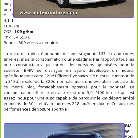
moy
enn
e :
4,1 l
/100 km
CO2 :
109 g/km
Prix : 34 550 €
Bonus : 500 euros à déduire.
La voiture la plus étonnante de son segment. 163 ch aux roues
arrières, mais la consommation d'une citadine. Par rapport à tous les
autrs constructeurs qui sortent des versions optimisées pour la
sobriété, BMW se distingue en ayant développé un moteur
spécifique pour cette 320d EfficientDynamics. Ce n'est ni le moteur de
la 318d, ni celui de la 320d normale, mais une évolution spéciale de
ce même bloc, formidablement optimisé pour la sobriété. La
consommation officielle en ville n'est que 5,0 l/100 km, ce qui est
assez inouï pour une auto capable de parcourir le km départ arrêté
en moins de 30 s, et d'atteindre les 228 km/h en pointe. Ce sont des
performances de voiture sportive !
BM
W
520