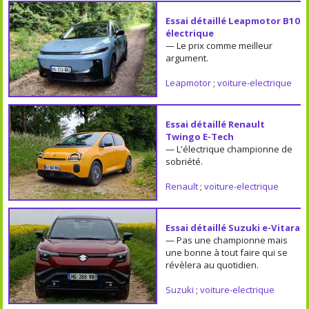
Essai détaillé Leapmotor B10
électrique
— Le prix comme meilleur
argument.
Leapmotor
;
voiture-electrique
Essai détaillé Renault
Twingo E-Tech
— L'électrique championne de
sobriété.
Renault
;
voiture-electrique
Essai détaillé Suzuki e-Vitara
— Pas une championne mais
une bonne à tout faire qui se
révèlera au quotidien.
Suzuki
;
voiture-electrique