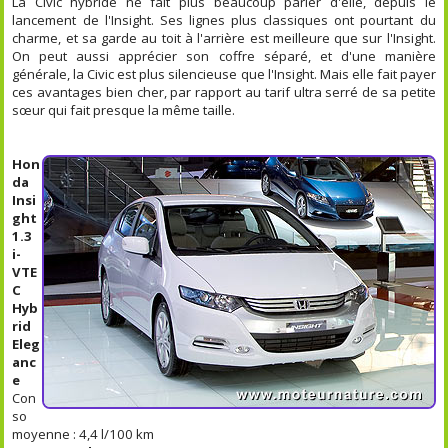
La Civic hybride ne fait plus beaucoup parler d'elle, depuis le
lancement de l'Insight. Ses lignes plus classiques ont pourtant du
charme, et sa garde au toit à l'arrière est meilleure que sur l'Insight.
On peut aussi apprécier son coffre séparé, et d'une manière
générale, la Civic est plus silencieuse que l'Insight. Mais elle fait payer
ces avantages bien cher, par rapport au tarif ultra serré de sa petite
sœur qui fait presque la même taille.
Hon
da
Insi
ght
1.3
i-
VTE
C
Hyb
rid
Eleg
anc
e
Con
so
moyenne : 4,4 l/100 km