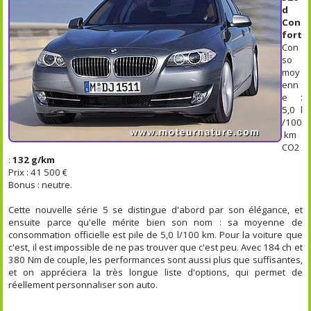
d
Con
fort
Con
so
moy
enn
e :
5,0 l
/100
km
CO2
:
132 g/km
Prix : 41 500 €
Bonus : neutre.
Cette nouvelle série 5 se distingue d'abord par son élégance, et
ensuite parce qu'elle mérite bien son nom : sa moyenne de
consommation officielle est pile de 5,0 l/100 km. Pour la voiture que
c'est, il est impossible de ne pas trouver que c'est peu. Avec 184 ch et
380 Nm de couple, les performances sont aussi plus que suffisantes,
et on appréciera la très longue liste d'options, qui permet de
réellement personnaliser son auto.