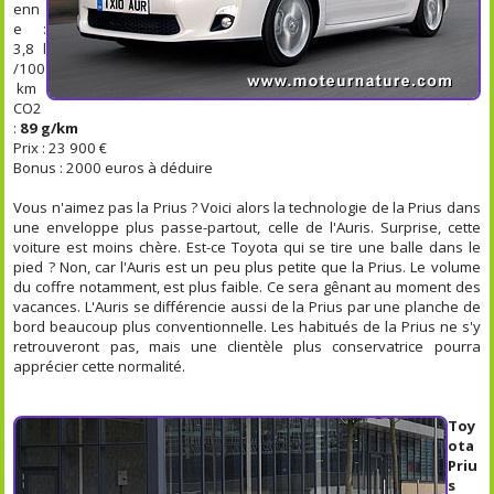
enn
e :
3,8 l
/100
km
CO2
:
89 g/km
Prix : 23 900 €
Bonus : 2000 euros à déduire
Vous n'aimez pas la Prius ? Voici alors la technologie de la Prius dans
une enveloppe plus passe-partout, celle de l'Auris. Surprise, cette
voiture est moins chère. Est-ce Toyota qui se tire une balle dans le
pied ? Non, car l'Auris est un peu plus petite que la Prius. Le volume
du coffre notamment, est plus faible. Ce sera gênant au moment des
vacances. L'Auris se différencie aussi de la Prius par une planche de
bord beaucoup plus conventionnelle. Les habitués de la Prius ne s'y
retrouveront pas, mais une clientèle plus conservatrice pourra
apprécier cette normalité.
Toy
ota
Priu
s