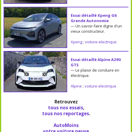
Essai détaillé Xpeng G6
Grande Autonomie
— Un savoir-faire digne d'un
vieux constructeur.
Xpeng
;
voiture-electrique
Essai détaillé Alpine A290
GTS
— Le plaisir de conduire en
électrique.
Alpine
;
voiture-electrique
Retrouvez
tous nos essais
,
tous nos reportages
.
AutoMoins
votre voiture neuve