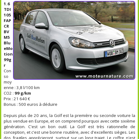
1.6
TDI
105
FAP
CR
BV
M5
Blu
eMo
tion
99g
r
Con
so
moy
enne : 3,8 l/100 km
CO2 :
99 g/km
Prix : 21 640 €
Bonus : 500 euros à déduire
Depuis plus de 20 ans, la Golf est la première ou seconde voiture la
plus vendue en Europe, et on comprend pourquoi avec cette sixième
génération. C'est un bon outil. La Golf est très rationnelle de
conception, et c'est une bonne routière, avec d'excellents sièges. Les
dos fragiles apprécieront, surtout sur un long trajet. Le coffre n'est