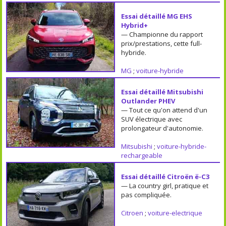
Essai détaillé MG EHS
Hybrid+
— Championne du rapport
prix/prestations, cette full-
hybride.
MG
;
voiture-hybride
Essai détaillé Mitsubishi
Outlander PHEV
— Tout ce qu'on attend d'un
SUV électrique avec
prolongateur d'autonomie.
Mitsubishi
;
voiture-hybride-
rechargeable
Essai détaillé Citroën ë-C3
— La country girl, pratique et
pas compliquée.
Citroen
;
voiture-electrique