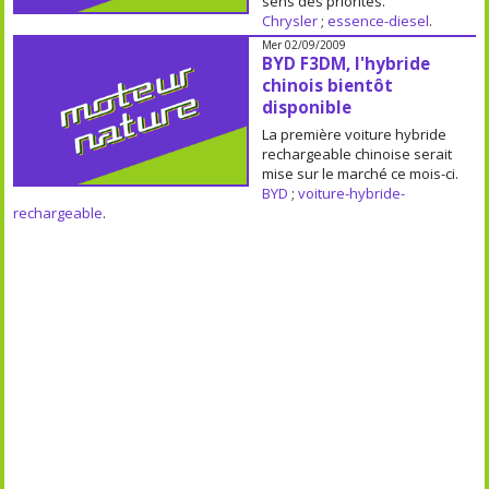
sens des priorités.
Chrysler
;
essence-diesel
.
Mer 02/09/2009
BYD F3DM, l'hybride
chinois bientôt
disponible
La première voiture hybride
rechargeable chinoise serait
mise sur le marché ce mois-ci.
BYD
;
voiture-hybride-
rechargeable
.