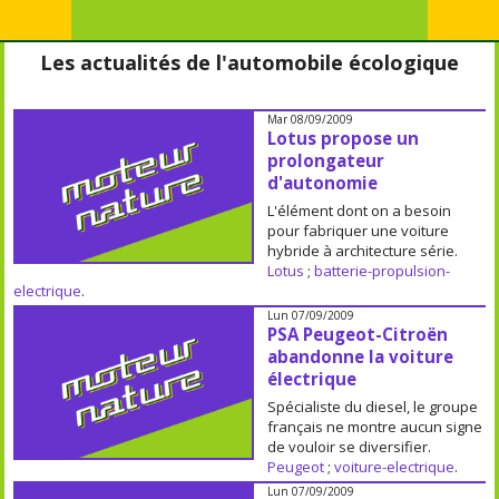
Les actualités de l'automobile écologique
Mar 08/09/2009
Lotus propose un
prolongateur
d'autonomie
L'élément dont on a besoin
pour fabriquer une voiture
hybride à architecture série.
Lotus
;
batterie-propulsion-
electrique
.
Lun 07/09/2009
PSA Peugeot-Citroën
abandonne la voiture
électrique
Spécialiste du diesel, le groupe
français ne montre aucun signe
de vouloir se diversifier.
Peugeot
;
voiture-electrique
.
Lun 07/09/2009