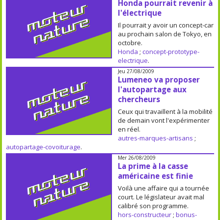
Honda pourrait revenir à
l'électrique
Il pourrait y avoir un concept-car
au prochain salon de Tokyo, en
octobre.
Honda
;
concept-prototype-
electrique
.
Jeu 27/08/2009
Lumeneo va proposer
l'autopartage aux
chercheurs
Ceux qui travaillent à la mobilité
de demain vont l'expérimenter
en réel.
autres-marques-artisans
;
autopartage-covoiturage
.
Mer 26/08/2009
La prime à la casse
américaine est finie
Voilà une affaire qui a tournée
court. Le législateur avait mal
calibré son programme.
hors-constructeur
;
bonus-