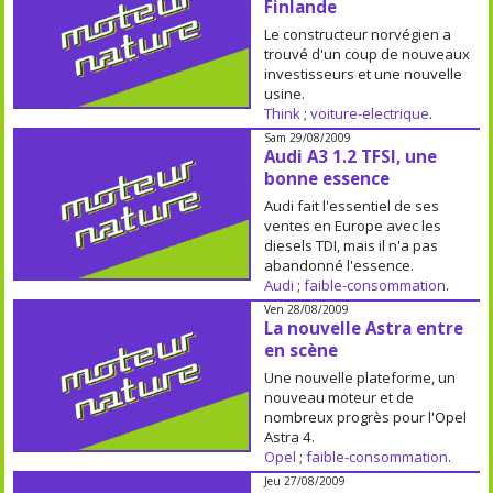
Finlande
Le constructeur norvégien a
trouvé d'un coup de nouveaux
investisseurs et une nouvelle
usine.
Think
;
voiture-electrique
.
Sam 29/08/2009
Audi A3 1.2 TFSI, une
bonne essence
Audi fait l'essentiel de ses
ventes en Europe avec les
diesels TDI, mais il n'a pas
abandonné l'essence.
Audi
;
faible-consommation
.
Ven 28/08/2009
La nouvelle Astra entre
en scène
Une nouvelle plateforme, un
nouveau moteur et de
nombreux progrès pour l'Opel
Astra 4.
Opel
;
faible-consommation
.
Jeu 27/08/2009