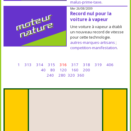
malus-prime-taxe
.
Mer 26/08/2009
Record nul pour la
voiture à vapeur
Une voiture à vapeur a établi
un nouveau record de vitesse
pour cette technologie.
autres-marques-artisans
;
competition-manifestation
.
1
313
314
315
316
317
318
319
406
40
80
120
160
200
240
280
320
360