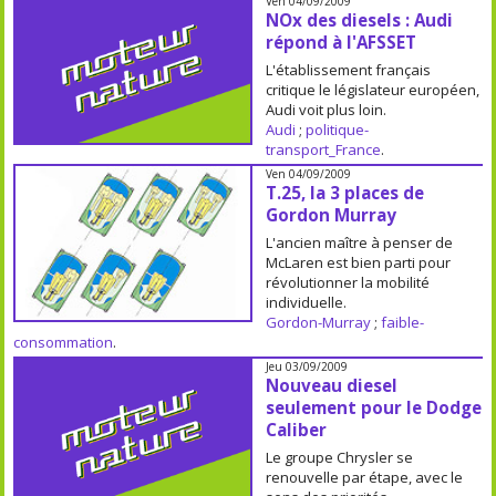
Ven 04/09/2009
NOx des diesels : Audi
répond à l'AFSSET
L'établissement français
critique le législateur européen,
Audi voit plus loin.
Audi
;
politique-
transport_France
.
Ven 04/09/2009
T.25, la 3 places de
Gordon Murray
L'ancien maître à penser de
McLaren est bien parti pour
révolutionner la mobilité
individuelle.
Gordon-Murray
;
faible-
consommation
.
Jeu 03/09/2009
Nouveau diesel
seulement pour le Dodge
Caliber
Le groupe Chrysler se
renouvelle par étape, avec le