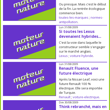
Ou presque. Mais c'est le début
de la fin. La rentrée écologique
commence bien.
toutes-les-marques
;
normes-
antipollution
.
Lun 31/08/2009
Si toutes les Lexus
devenaient hybrides...
C'est la voie dans laquelle le
constructeur semble s'engager
sur le marché anglais.
Lexus
;
voiture-hybride
.
Lun 31/08/2009
Renault Fluence, une
future électrique
Après la Nissan Leaf, voici une
future Renault 100 %
électrique. Elle sera importée
de Turquie.
Renault
;
voiture-electrique
.
Dim 30/08/2009
Think rebranché, mais en