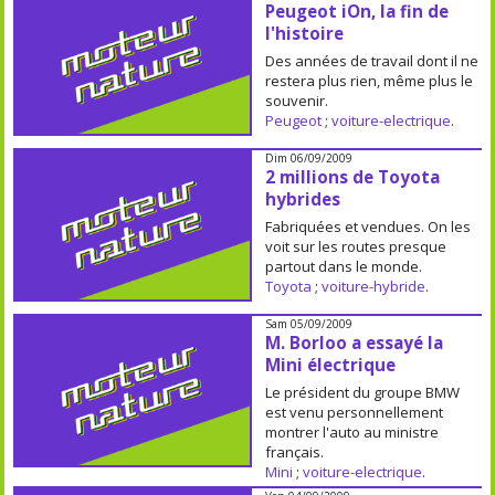
Peugeot iOn, la fin de
l'histoire
Des années de travail dont il ne
restera plus rien, même plus le
souvenir.
Peugeot
;
voiture-electrique
.
Dim 06/09/2009
2 millions de Toyota
hybrides
Fabriquées et vendues. On les
voit sur les routes presque
partout dans le monde.
Toyota
;
voiture-hybride
.
Sam 05/09/2009
M. Borloo a essayé la
Mini électrique
Le président du groupe BMW
est venu personnellement
montrer l'auto au ministre
français.
Mini
;
voiture-electrique
.