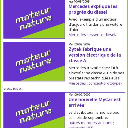
Jeu 10/09/2009
Mercedes explique les
progrès du diesel
Avec l'exemple d'un moteur
d'aujourd'hui dans une voiture
d'hier.
Mercedes
;
essence-diesel
.
Mer 09/09/2009
Zytek fabrique une
version électrique de la
classe A
Mercedes travaille chez lui à
électrifier sa classe A, un de ses
prestataires techniques aussi.
Mercedes
;
concept-prototype-
electrique
.
Mer 09/09/2009
Une nouvelle MyCar est
arrivée
Le distributeur l'annonce pour
ce mois de septembre.
autres-marques-artisans
;
voiturette-VSP
.