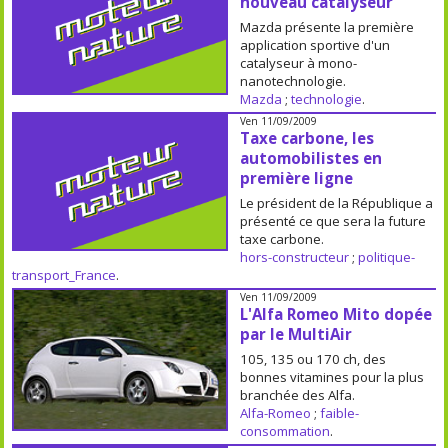
nouveau catalyseur
Mazda présente la première
application sportive d'un
catalyseur à mono-
nanotechnologie.
Mazda
;
technologie
.
Ven 11/09/2009
Taxe carbone, les
automobilistes en
première ligne
Le président de la République a
présenté ce que sera la future
taxe carbone.
hors-constructeur
;
politique-
transport_France
.
Ven 11/09/2009
L'Alfa Romeo Mito dopée
par le MultiAir
105, 135 ou 170 ch, des
bonnes vitamines pour la plus
branchée des Alfa.
Alfa-Romeo
;
faible-
consommation
.