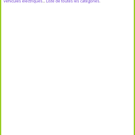
véhicules électriques
...
Liste de toutes les catégories
.