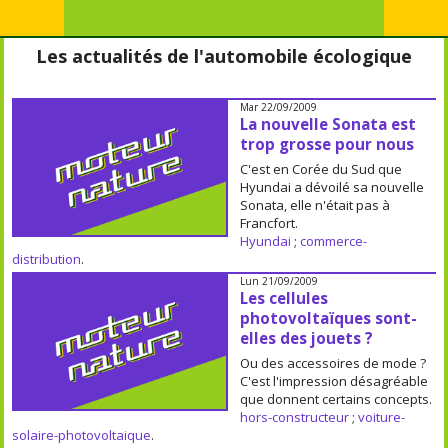
Les actualités de l'automobile écologique
Mar 22/09/2009
La nouvelle Sonata est
trop grosse pour nous
C'est en Corée du Sud que
Hyundai a dévoilé sa nouvelle
Sonata, elle n'était pas à
Francfort.
Hyundai
;
commerce-
distribution
.
Lun 21/09/2009
Les cellules
photovoltaïques sont-
elles des jouets ?
Ou des accessoires de mode ?
C'est l'impression désagréable
que donnent certains concepts.
hors-constructeur
;
voiture-
solaire-photovoltaique
.