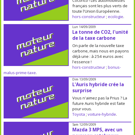
Cocorico ! Les automobilistes
français sont les plus verts de
toute l'Union Européenne.
hors-constructeur
;
ecologie
.
Lun 14/09/2009
La tonne de CO2, l'unité
de la taxe carbone
On parle de la nouvelle taxe
carbone, mais nous en payons
déjà une : à 254 euros avec
l'essence !
hors-constructeur
;
bonus-
malus-prime-taxe
.
Dim 13/09/2009
L'Auris hybride crée la
surprise
Vous n'aimez pas la Prius ? La
future Auris hybride est faite
pour vous.
Toyota
;
voiture-hybride
.
Sam 12/09/2009
Mazda 3 MPS, avec un