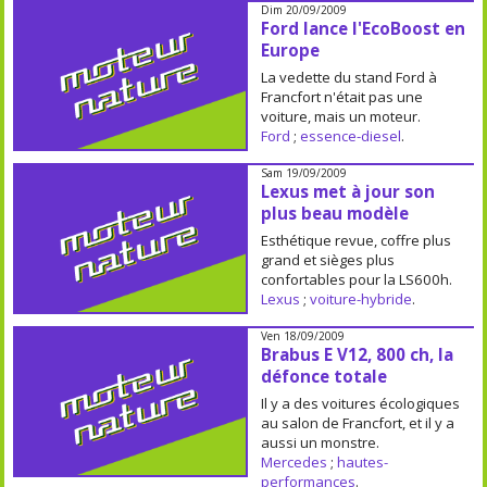
Dim 20/09/2009
Ford lance l'EcoBoost en
Europe
La vedette du stand Ford à
Francfort n'était pas une
voiture, mais un moteur.
Ford
;
essence-diesel
.
Sam 19/09/2009
Lexus met à jour son
plus beau modèle
Esthétique revue, coffre plus
grand et sièges plus
confortables pour la LS600h.
Lexus
;
voiture-hybride
.
Ven 18/09/2009
Brabus E V12, 800 ch, la
défonce totale
Il y a des voitures écologiques
au salon de Francfort, et il y a
aussi un monstre.
Mercedes
;
hautes-
performances
.