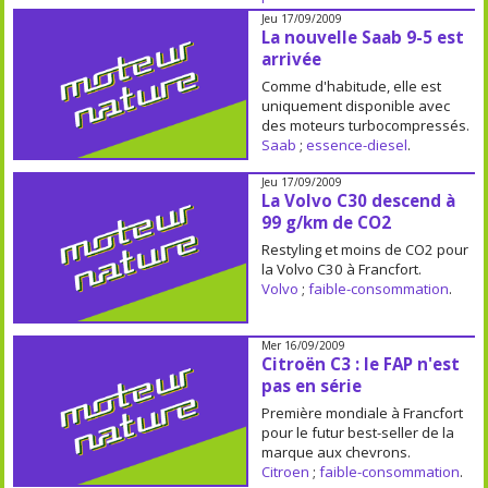
Jeu 17/09/2009
La nouvelle Saab 9-5 est
arrivée
Comme d'habitude, elle est
uniquement disponible avec
des moteurs turbocompressés.
Saab
;
essence-diesel
.
Jeu 17/09/2009
La Volvo C30 descend à
99 g/km de CO2
Restyling et moins de CO2 pour
la Volvo C30 à Francfort.
Volvo
;
faible-consommation
.
Mer 16/09/2009
Citroën C3 : le FAP n'est
pas en série
Première mondiale à Francfort
pour le futur best-seller de la
marque aux chevrons.
Citroen
;
faible-consommation
.