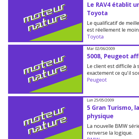
Le RAV4 établit 
Toyota
Le qualificatif de meil
est réellement le moin
Toyota
Mar 02/06/2009
5008, Peugeot af
Le client est difficile à
exactement ce qu'il so
Peugeot
Lun 25/05/2009
5 Gran Turismo, l
physique
La nouvelle BMW série
renverse la logique.