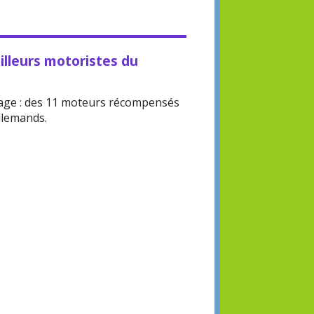
illeurs motoristes du
age : des 11 moteurs récompensés
llemands.