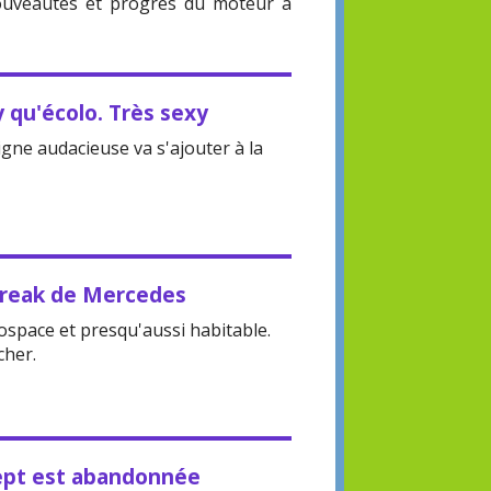
ouveautés et progrès du moteur à
y qu'écolo. Très sexy
igne audacieuse va s'ajouter à la
 break de Mercedes
space et presqu'aussi habitable.
cher.
ept est abandonnée