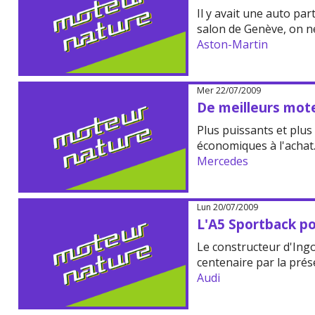
Il y avait une auto pa
salon de Genève, on ne
Aston-Martin
Mer 22/07/2009
De meilleurs mot
Plus puissants et plu
économiques à l'achat
Mercedes
Lun 20/07/2009
L'A5 Sportback po
Le constructeur d'Ingo
centenaire par la pré
Audi