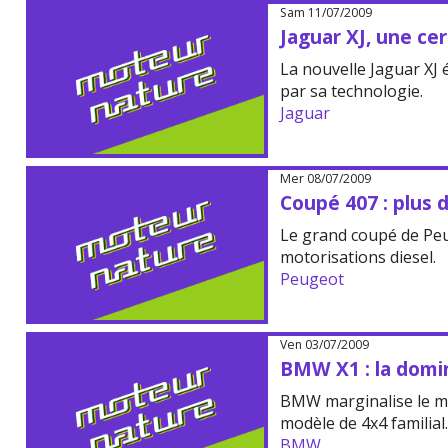
Sam 11/07/2009
Jaguar XJ, une ce
La nouvelle Jaguar XJ 
par sa technologie.
Jaguar
Mer 08/07/2009
Coupé 407 : plus 
Le grand coupé de Pe
motorisations diesel.
Peugeot
Ven 03/07/2009
BMW X1 : la domin
BMW marginalise le m
modèle de 4x4 familial
BMW