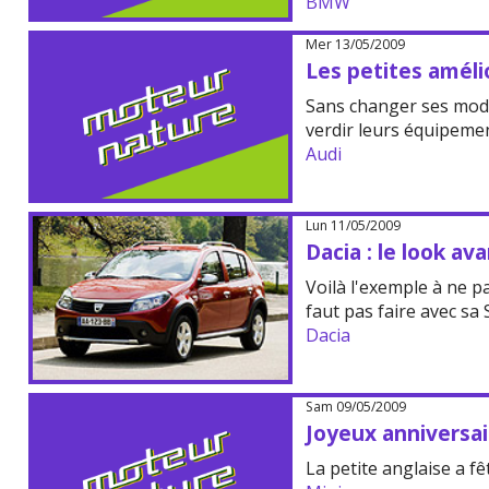
BMW
Mer 13/05/2009
Les petites améli
Sans changer ses modè
verdir leurs équipeme
Audi
Lun 11/05/2009
Dacia : le look a
Voilà l'exemple à ne pas
faut pas faire avec sa 
Dacia
Sam 09/05/2009
Joyeux anniversair
La petite anglaise a fê