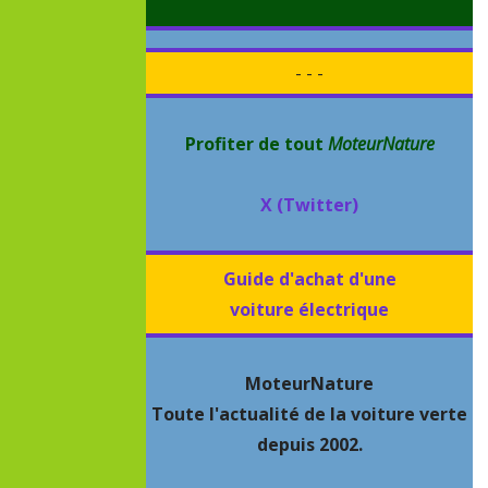
- - -
Profiter de tout
MoteurNature
X (Twitter)
Guide d'achat d'une
voiture électrique
MoteurNature
Toute l'actualité de la voiture verte
depuis 2002.