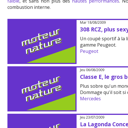
faible
, et sans non plus des
hautes performances
. N
combustion interne.
Mar 18/08/2009
308 RCZ, plus sex
Un coupé sportif à la l
gamme Peugeot.
Peugeot
Jeu 06/08/2009
Classe E, le gros
Plus sobre qu'un mono
Dommage qu'il soit si 
Mercedes
Jeu 23/07/2009
La Lagonda Conc