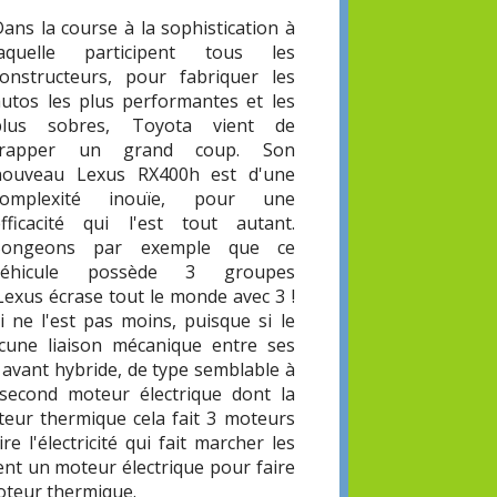
ans la course à la sophistication à
laquelle participent tous les
constructeurs, pour fabriquer les
autos les plus performantes et les
plus sobres, Toyota vient de
frapper un grand coup. Son
nouveau Lexus RX400h est d'une
complexité inouïe, pour une
efficacité qui l'est tout autant.
Songeons par exemple que ce
véhicule possède 3 groupes
Lexus écrase tout le monde avec 3 !
ui ne l'est pas moins, puisque si le
ucune liaison mécanique entre ses
on avant hybride, de type semblable à
 second moteur électrique dont la
oteur thermique cela fait 3 moteurs
 l'électricité qui fait marcher les
ent un moteur électrique pour faire
oteur thermique.