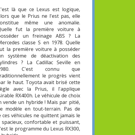
C'est là que ce Lexus est logique,
lors que le Prius ne l'est pas, elle
constitue même une anomalie.
Quelle fut la première voiture à
posséder un freinage ABS ? La
Mercedes classe S en 1978. Quelle
fut la première voiture à posséder
un système de déactivation des
cylindres ? La Cadillac Seville en
1980. C'est connu que
traditionnellement le progrès vient
ar le haut. Toyota avait brisé cette
règle avec la Prius, il l'applique
sirable RX400h. Le véhicule de choix
n vende un hybride ! Mais par pitié,
ce modèle en tout-terrain. Pas de
 ces véhicules ne quittent jamais le
 spacieux, confortable et puissant,
C'est le programme du Lexus RX300,