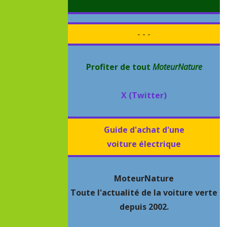
- - -
Profiter de tout
MoteurNature
X (Twitter)
Guide d'achat d'une
voiture électrique
MoteurNature
Toute l'actualité de la voiture verte
depuis 2002.