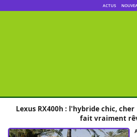
ACTUS
NOUVE
Lexus RX400h : l'hybride chic, che
fait vraiment rê
A