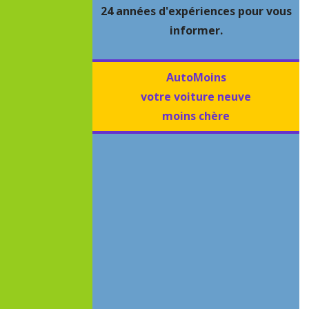
24 années d'expériences pour vous
informer.
AutoMoins
votre voiture neuve
moins chère