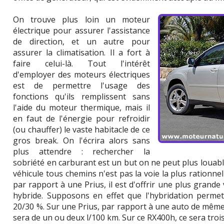
On trouve plus loin un moteur
électrique pour assurer l'assistance
de direction, et un autre pour
assurer la climatisation. Il a fort à
faire celui-là. Tout l'intérêt
d'employer des moteurs électriques
est de permettre l'usage des
fonctions qu'ils remplissent sans
l'aide du moteur thermique, mais il
en faut de l'énergie pour refroidir
(ou chauffer) le vaste habitacle de ce
gros break. On l'écrira alors sans
plus attendre : rechercher la
sobriété en carburant est un but on ne peut plus louable
véhicule tous chemins n'est pas la voie la plus rationnel
par rapport à une Prius, il est d'offrir une plus grande v
hybride. Supposons en effet que l'hybridation perm
20/30 %. Sur une Prius, par rapport à une auto de mêm
sera de un ou deux l/100 km. Sur ce RX400h, ce sera trois 