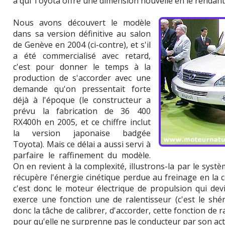
à qui Toyota offre une dimension nouvelle en le rendant
Nous avons découvert le modèle
dans sa version définitive au salon
de Genève en 2004 (ci-contre), et s'il
a été commercialisé avec retard,
c'est pour donner le temps à la
production de s'accorder avec une
demande qu'on pressentait forte
déjà à l'époque (le constructeur a
prévu la fabrication de 36 400
RX400h en 2005, et ce chiffre inclut
la version japonaise badgée
Toyota). Mais ce délai a aussi servi à
parfaire le raffinement du modèle.
On en revient à la complexité, illustrons-la par le syst
récupère l'énergie cinétique perdue au freinage en la c
c'est donc le moteur électrique de propulsion qui devi
exerce une fonction une de ralentisseur (c'est le shé
donc la tâche de calibrer, d'accorder, cette fonction de 
pour qu'elle ne surprenne pas le conducteur par son act