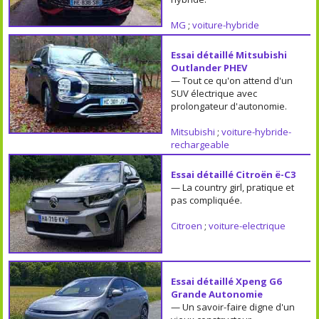
MG
;
voiture-hybride
Essai détaillé Mitsubishi
Outlander PHEV
— Tout ce qu'on attend d'un
SUV électrique avec
prolongateur d'autonomie.
Mitsubishi
;
voiture-hybride-
rechargeable
Essai détaillé Citroën ë-C3
— La country girl, pratique et
pas compliquée.
Citroen
;
voiture-electrique
Essai détaillé Xpeng G6
Grande Autonomie
— Un savoir-faire digne d'un