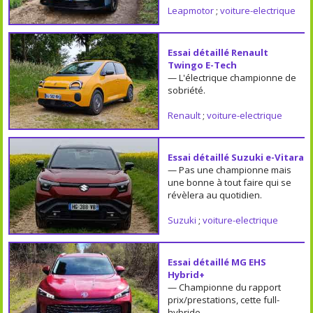
Leapmotor
;
voiture-electrique
Essai détaillé Renault
Twingo E-Tech
— L'électrique championne de
sobriété.
Renault
;
voiture-electrique
Essai détaillé Suzuki e-Vitara
— Pas une championne mais
une bonne à tout faire qui se
révèlera au quotidien.
Suzuki
;
voiture-electrique
Essai détaillé MG EHS
Hybrid+
— Championne du rapport
prix/prestations, cette full-
hybride.