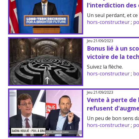
l'interdiction des
Un seul perdant, et ce 
hors-constructeur
;
po
Jeu 21/09/2023
Bonus lié à un sc
victoire de la tec
Suivez la flèche.
hors-constructeur
;
bo
Jeu 21/09/2023
Vente à perte de 
refusent d'augment
Un peu de bon sens d
hors-constructeur
;
po