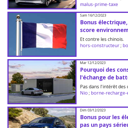
malus-prime-taxe
Sam 16/12/2023
Bonus électrique,
score environne
Et contre les chinois.
hors-constructeur
;
bo
Mar 12/12/2023
Pourquoi des cons
l'échange de batt
Pas dans l'intérêt de
Nio
;
borne-recharge-e
Dim 03/12/2023
Bonus pour les éle
pas un pays série