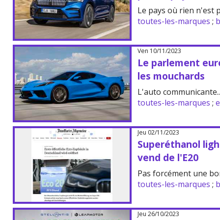
Le pays où rien n'est 
toutes-les-marques
;
b
Ven 10/11/2023
Le parlement eur
les mouchards
L'auto communicante..
toutes-les-marques
;
e
Jeu 02/11/2023
Superéthanol ligh
vend de l'E20
Pas forcément une bo
toutes-les-marques
;
b
Jeu 26/10/2023