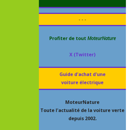
- - -
Profiter de tout
MoteurNature
X (Twitter)
Guide d'achat d'une
voiture électrique
MoteurNature
Toute l'actualité de la voiture verte
depuis 2002.