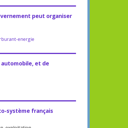
ouvernement peut organiser
rburant-energie
 automobile, et de
co-système français
n, exploitation.