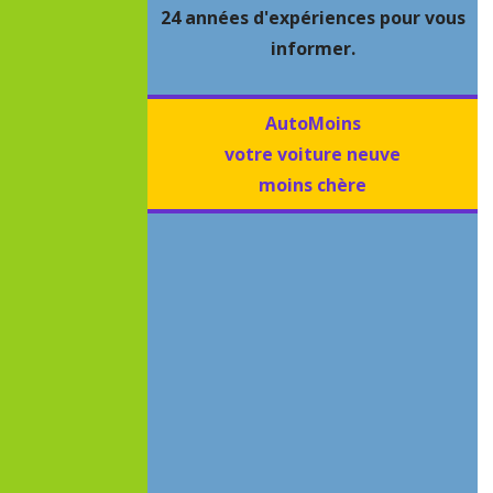
24 années d'expériences pour vous
informer.
AutoMoins
votre voiture neuve
moins chère