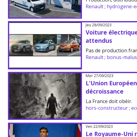
Renault
;
hydrogene-e
Jeu 28/09/2023
Voiture électrique
attendus
Pas de production fran
Renault
;
bonus-malus
Mer 27/09/2023
L'Union Europée
décroissance
La France doit obéir.
hors-constructeur
;
ec
Ven 22/09/2023
Le Royaume-Uni r