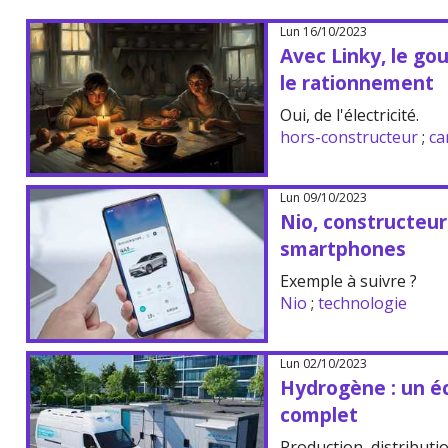
Lun 16/10/2023
Avec Linky, le g
le rationnement
Oui, de l'électricité.
hors-constructeur
;
ca
Lun 09/10/2023
Nio, constructeur
smartphones
Exemple à suivre ?
Nio
;
technologie
Lun 02/10/2023
Hydrogène : un é
complet
Production, distributio