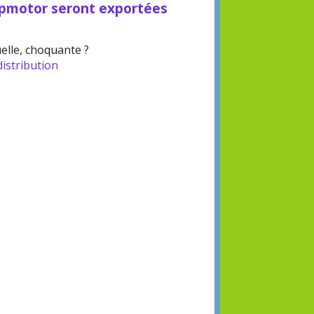
apmotor seront exportées
elle, choquante ?
istribution