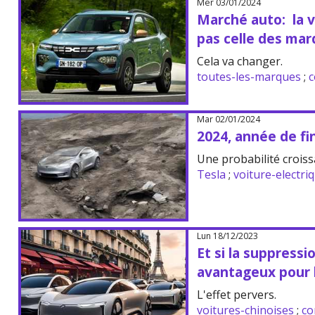
Mer 03/01/2024
Marché auto: la vi
pas celle des mar
Cela va changer.
toutes-les-marques
;
c
Mar 02/01/2024
2024, année de fi
Une probabilité croiss
Tesla
;
voiture-electri
Lun 18/12/2023
Et si la suppressi
avantageux pour l
L'effet pervers.
voitures-chinoises
;
co