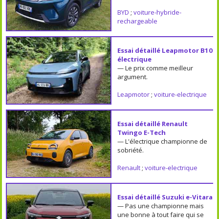
BYD
;
voiture-hybride-
rechargeable
Essai détaillé Leapmotor B10
électrique
— Le prix comme meilleur
argument.
Leapmotor
;
voiture-electrique
Essai détaillé Renault
Twingo E-Tech
— L'électrique championne de
sobriété.
Renault
;
voiture-electrique
Essai détaillé Suzuki e-Vitara
— Pas une championne mais
une bonne à tout faire qui se