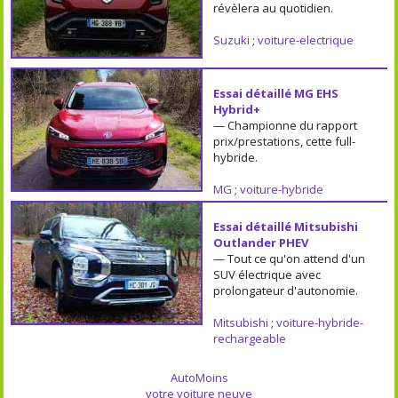
révèlera au quotidien.
Suzuki
;
voiture-electrique
Essai détaillé MG EHS
Hybrid+
— Championne du rapport
prix/prestations, cette full-
hybride.
MG
;
voiture-hybride
Essai détaillé Mitsubishi
Outlander PHEV
— Tout ce qu'on attend d'un
SUV électrique avec
prolongateur d'autonomie.
Mitsubishi
;
voiture-hybride-
rechargeable
AutoMoins
votre voiture neuve