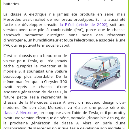
batteries.
La classe A électrique n'a jamais été produite en série, mais
Mercedes avait réalisé de nombreux prototypes. Et il a aussi été
facile de développer ensuite
la F-Cell (article de 2002)
, soit une
version avec une pile à combustible (PAC), parce que le chassis
sandwich permettait d'intégrer sans peine des réservoirs
d'hydrogène, un humidificateur et toute l'électronique associée à une
PAC qui ne pouvait tenir sous le capot.
C'est ce chassis qui a beaucoup de
valeur pour Tesla, qui n'a jamais
caché qu'après le roadster et le
modèle S, il souhaitait une voiture
beaucoup plus abordable. De la
même manière que la Chrysler 300
avait repris le chassis d'une
ancienne génération de classe E, la
future petite Tesla reprendrait le
chassis de la Mercedes classe A, avec un nouveau design ultra-
moderne. De son côté, Mercedes va réaliser une petite série de
classe A électrique
, on suppose avec l'aide de Tesla, et il pourrait y
avoir une version électrique de série, normale (disponible à tous), de
la prochaine génération de classe A. Alors on parle d'une
collaboration de Mercedes pour que Tesla développe son modèle S,