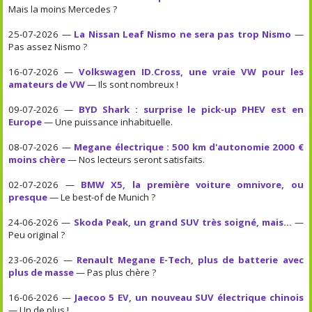
Mais la moins Mercedes ?
25-07-2026 —
La Nissan Leaf Nismo ne sera pas trop Nismo
—
Pas assez Nismo ?
16-07-2026 —
Volkswagen ID.Cross, une vraie VW pour les
amateurs de VW
— Ils sont nombreux !
09-07-2026 —
BYD Shark : surprise le pick-up PHEV est en
Europe
— Une puissance inhabituelle.
08-07-2026 —
Megane électrique : 500 km d'autonomie 2000 €
moins chère
— Nos lecteurs seront satisfaits.
02-07-2026 —
BMW X5, la première voiture omnivore, ou
presque
— Le best-of de Munich ?
24-06-2026 —
Skoda Peak, un grand SUV très soigné, mais...
—
Peu original ?
23-06-2026 —
Renault Megane E-Tech, plus de batterie avec
plus de masse
— Pas plus chère ?
16-06-2026 —
Jaecoo 5 EV, un nouveau SUV électrique chinois
— Un de plus !