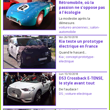
Rétromobile, où la
passion ne s'oppose pas
à l'écologie
La modestie après la
démesure.
voitures-anciennes
;
salon-
automobile
Ven 26/10/2018
Kia teste un prototype
électrique en France
Quand le hasard...
Kia
;
concept-prototype-
electrique
Lun 15/10/2018
DS3 Crossback E-TENSE,
le style avant tout
De l'audace !
DS
;
voiture-electrique