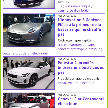
bonus ?
Kia
;
voiture-electrique
;
commerce-distribution
Mer 06/03/2019
L'innovation à Genève :
Piëch a la primeur de la
batterie qui ne chauffe
pas
Recharge hyper rapide.
autres-marques-artisans
;
concept-prototype-electrique
;
batterie-propulsion-electrique
Mer 06/03/2019
Polestar 2, premières
impressions positives ou
pas
Plus de bon que de mauvais.
Volvo
;
voiture-electrique
Mer 06/03/2019
Genève : Fiat Centoventi
électrique