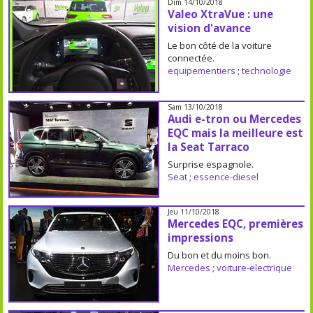
Dim 14/10/2018
Valeo XtraVue : une
vision d'avance
Le bon côté de la voiture
connectée.
equipementiers
;
technologie
Sam 13/10/2018
Audi e-tron ou Mercedes
EQC mais la meilleure est
la Seat Tarraco
Surprise espagnole.
Seat
;
essence-diesel
Jeu 11/10/2018
Mercedes EQC, premières
impressions
Du bon et du moins bon.
Mercedes
;
voiture-electrique