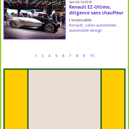
Sam 06/10/2018
Renault EZ-Ultimo,
diligence sans chauffeur
L'inclassable.
Renault
;
salon-automobile
;
automobile-design
1
3
4
5
6
7
8
9
15