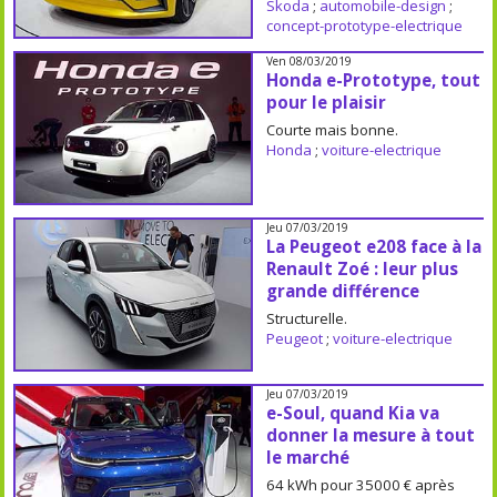
Skoda
;
automobile-design
;
concept-prototype-electrique
Ven 08/03/2019
Honda e-Prototype, tout
pour le plaisir
Courte mais bonne.
Honda
;
voiture-electrique
Jeu 07/03/2019
La Peugeot e208 face à la
Renault Zoé : leur plus
grande différence
Structurelle.
Peugeot
;
voiture-electrique
Jeu 07/03/2019
e-Soul, quand Kia va
donner la mesure à tout
le marché
64 kWh pour 35000 € après