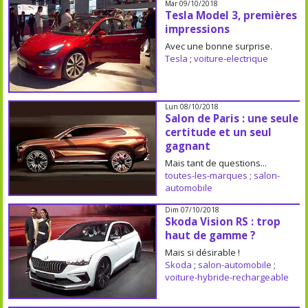
Mar 09/10/2018
Tesla Model 3, premières
impressions
Avec une bonne surprise.
Tesla
;
voiture-electrique
Lun 08/10/2018
Salon de Paris : une seule
certitude et un seul
gagnant
Mais tant de questions...
toutes-les-marques
;
salon-
automobile
Dim 07/10/2018
Skoda Vision RS : trop
haut de gamme ?
Mais si désirable !
Skoda
;
salon-automobile
;
voiture-hybride-rechargeable