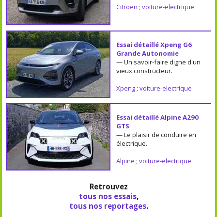
Citroen
;
voiture-electrique
Essai détaillé Xpeng G6
Grande Autonomie
— Un savoir-faire digne d'un
vieux constructeur.
Xpeng
;
voiture-electrique
Essai détaillé Alpine A290
GTS
— Le plaisir de conduire en
électrique.
Alpine
;
voiture-electrique
Retrouvez
tous nos essais
,
tous nos reportages
.