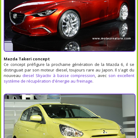
Mazda Takeri concept
Ce concept préfigure la prochaine génération de la Mazda 6, il se
distinguait par son moteur diesel, toujours rare au Japon. Il s'agit du
nouveau
diesel Skyactiv à basse compression
, avec
son excellent
système de récupération d'énergie au freinage
.