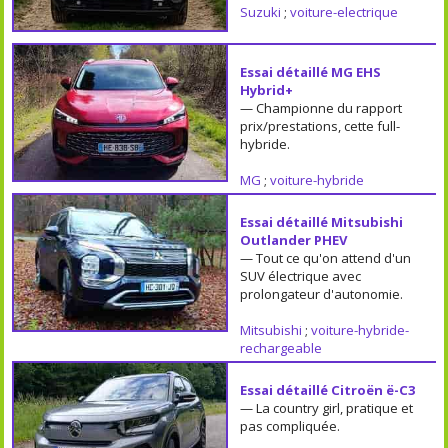
Suzuki
;
voiture-electrique
Essai détaillé MG EHS
Hybrid+
— Championne du rapport
prix/prestations, cette full-
hybride.
MG
;
voiture-hybride
Essai détaillé Mitsubishi
Outlander PHEV
— Tout ce qu'on attend d'un
SUV électrique avec
prolongateur d'autonomie.
Mitsubishi
;
voiture-hybride-
rechargeable
Essai détaillé Citroën ë-C3
— La country girl, pratique et
pas compliquée.