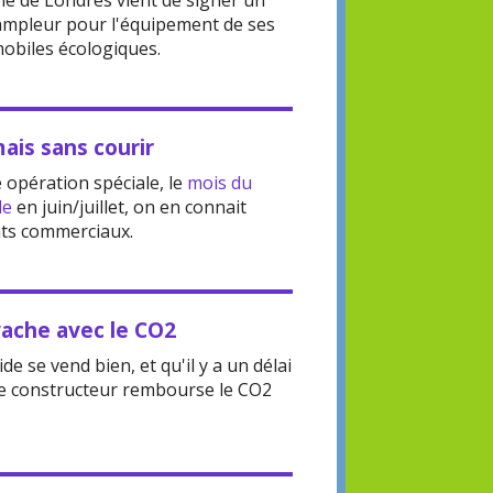
ne de Londres vient de signer un
 ampleur pour l'équipement de ses
obiles écologiques.
mais sans courir
 opération spéciale, le
mois du
le
en juin/juillet, on en connait
ats commerciaux.
vache avec le CO2
ide se vend bien, et qu'il y a un délai
le constructeur rembourse le CO2