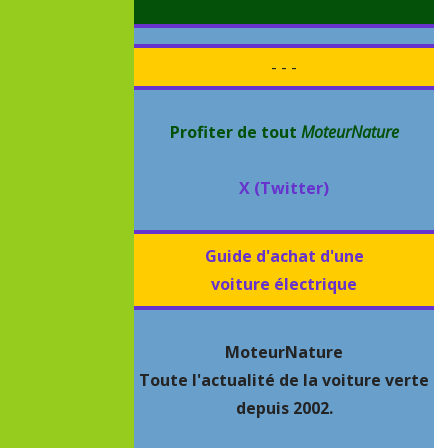
- - -
Profiter de tout
MoteurNature
X (Twitter)
Guide d'achat d'une
voiture électrique
MoteurNature
Toute l'actualité de la voiture verte
depuis 2002.