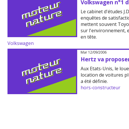
Volkswagen n°1 d
Le cabinet d'études J.
enquêtes de satisfactio
mettent souvent Toyot
sur l'environnement, e
en tête.
Volkswagen
Mar 12/09/2006
Hertz va proposer
Aux Etats-Unis, le lou
location de voitures 
a été définie.
hors-constructeur