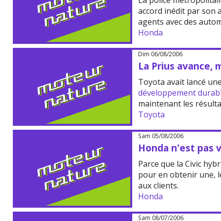
La police métropolitai
accord inédit par son
agents avec des autom
Honda
Dim 06/08/2006
La Prius avance, 
Toyota avait lancé une
développement durab
maintenant les résult
Toyota
Sam 05/08/2006
Honda n'est pas 
Parce que la Civic hybr
pour en obtenir une, 
aux clients.
Honda
Sam 08/07/2006