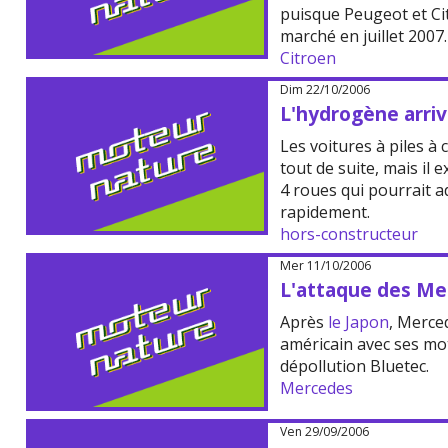
puisque Peugeot et C
marché en juillet 2007.
Citroen
Dim 22/10/2006
L'hydrogène arriv
Les voitures à piles à
tout de suite, mais il 
4 roues qui pourrait a
rapidement.
hors-constructeur
Mer 11/10/2006
L'attaque des Me
Après
le Japon
, Merce
américain avec ses mo
dépollution Bluetec.
Mercedes
Ven 29/09/2006