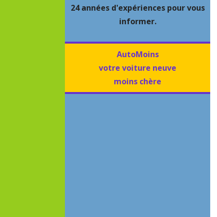
24 années d'expériences pour vous
informer.
AutoMoins
votre voiture neuve
moins chère