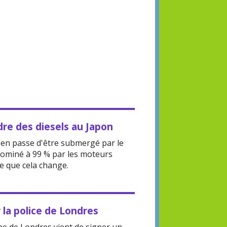
re des diesels au Japon
t en passe d'être submergé par le
 dominé à 99 % par les moteurs
le que cela change.
 la police de Londres