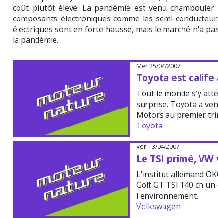
coût plutôt élevé. La pandémie est venu chambouler t
composants électroniques comme les semi-conducteurs.
électriques sont en forte hausse, mais le marché n'a pas 
la pandémie.
Mer 25/04/2007
Toyota est calife 
Tout le monde s'y atte
surprise. Toyota a ve
Motors au premier tri
Toyota
Ven 13/04/2007
Le TSI primé, VW 
L'institut allemand O
Golf GT TSI 140 ch un 
l'environnement.
Volkswagen