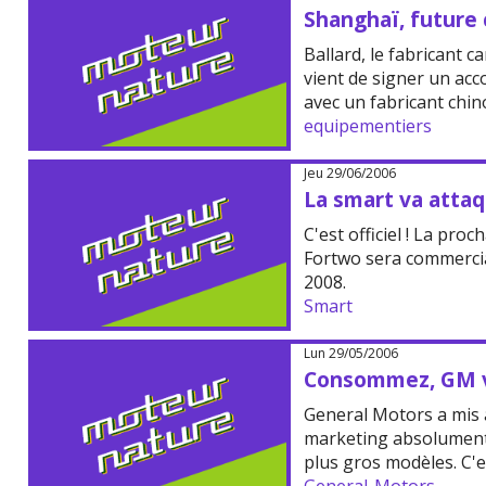
Shanghaï, future 
Ballard, le fabricant 
vient de signer un ac
avec un fabricant chino
equipementiers
Jeu 29/06/2006
La smart va atta
C'est officiel ! La pro
Fortwo sera commercia
2008.
Smart
Lun 29/05/2006
Consommez, GM 
General Motors a mis 
marketing absolument 
plus gros modèles. C'e