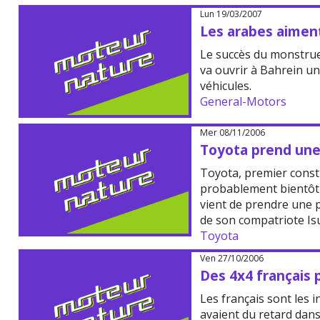
Lun 19/03/2007
Les arabes aimen
Le succès du monstrue
va ouvrir à Bahrein un
véhicules.
General-Motors
Mer 08/11/2006
Toyota prend une 
Toyota, premier const
probablement bientôt
vient de prendre une p
de son compatriote Is
Toyota
Ven 27/10/2006
Des 4x4 français p
Les français sont les 
avaient du retard dans