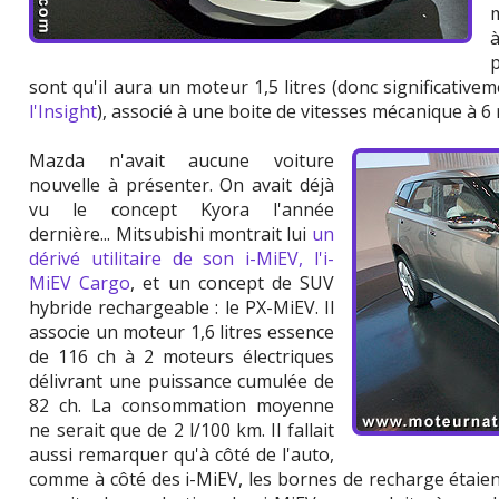
m
sont qu'il aura un moteur 1,5 litres (donc significativ
l'Insight
), associé à une boite de vitesses mécanique à 6
Mazda n'avait aucune voiture
nouvelle à présenter. On avait déjà
vu le concept Kyora l'année
dernière... Mitsubishi montrait lui
un
dérivé utilitaire de son i-MiEV, l'i-
MiEV Cargo
, et un concept de SUV
hybride rechargeable : le PX-MiEV. Il
associe un moteur 1,6 litres essence
de 116 ch à 2 moteurs électriques
délivrant une puissance cumulée de
82 ch. La consommation moyenne
ne serait que de 2 l/100 km. Il fallait
aussi remarquer qu'à côté de l'auto,
comme à côté des i-MiEV, les bornes de recharge étaie