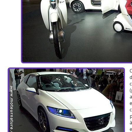
a
e
à