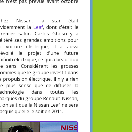
he n'est pas prévue avant octobre
Chez Nissan, la star était
évidemment la
Leaf
, dont c'était le
premier salon. Carlos Ghosn y a
réitéré ses grandes ambitions pour
la voiture électrique, il a aussi
dévoilé le projet d'une future
nifiniti électrique, ce qui a beaucoup
de sens. Considérant les grosses
sommes que le groupe investit dans
a propulsion électrique, il n'y a rien
de plus sensé que de diffuser la
technologie dans toutes les
marques du groupe Renault-Nissan,
, on sait que la Nissan Leaf ne sera
cquis qu'elle le soit en 2011.