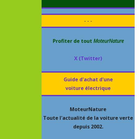
- - -
Profiter de tout
MoteurNature
X (Twitter)
Guide d'achat d'une
voiture électrique
MoteurNature
Toute l'actualité de la voiture verte
depuis 2002.