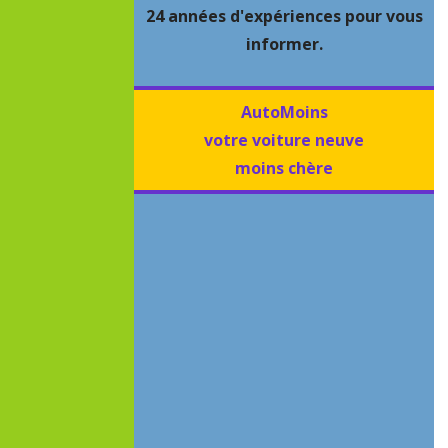
24 années d'expériences pour vous
informer.
AutoMoins
votre voiture neuve
moins chère