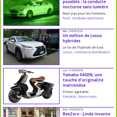
possible : la conduite
nocturne sans lumière
Mais pas pour les hommes.
Ford
;
conduite-autonome
.
Mer 13/04/2016
Un million de Lexus
hybrides
Le roi de l'hybride de luxe.
Lexus
;
commerce-distribution
.
Lun 11/04/2016
Yamaha 04GEN, une
touche d'originalité
inattendue
Et bien agréable.
Yamaha
;
deux-roues
.
Dim 10/04/2016
BeeZero : Linde invente