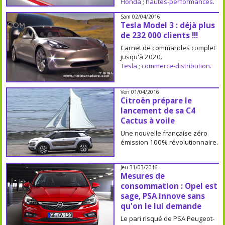
Honda
;
hautes-performances
.
Sam 02/04/2016
Tesla Model 3 : déjà plus
de 232 000 clients !!!
Carnet de commandes complet
jusqu'à 2020.
Tesla
;
commerce-distribution
.
Ven 01/04/2016
Citroën prépare le
lancement de sa C4
Cactus à voile
Une nouvelle française zéro
émission 100% révolutionnaire.
Jeu 31/03/2016
Mesures de
consommation : Opel est
sage, PSA innove sans
qu'on le lui demande
Le pari risqué de PSA Peugeot-