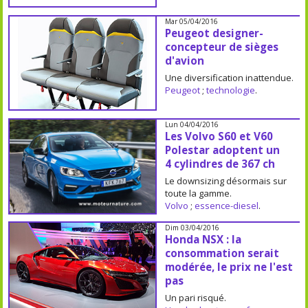
Mar 05/04/2016
Peugeot designer-
concepteur de sièges
d'avion
Une diversification inattendue.
Peugeot
;
technologie
.
Lun 04/04/2016
Les Volvo S60 et V60
Polestar adoptent un
4 cylindres de 367 ch
Le downsizing désormais sur
toute la gamme.
Volvo
;
essence-diesel
.
Dim 03/04/2016
Honda NSX : la
consommation serait
modérée, le prix ne l'est
pas
Un pari risqué.