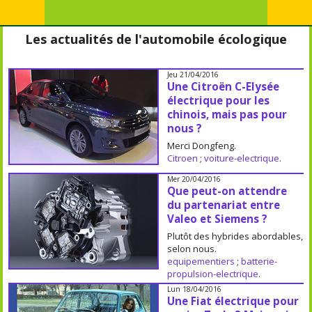
Les actualités de l'automobile écologique
Jeu 21/04/2016
Une Citroën C-Elysée
électrique pour les
chinois, mais pas pour
nous ?
Merci Dongfeng.
Citroen
;
voiture-electrique
.
Mer 20/04/2016
Que peut-on attendre
du partenariat entre
Valeo et Siemens ?
Plutôt des hybrides abordables,
selon nous.
equipementiers
;
batterie-
propulsion-electrique
.
Lun 18/04/2016
Une Fiat électrique pour