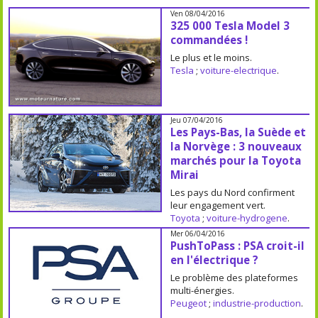
Ven 08/04/2016
325 000 Tesla Model 3
commandées !
Le plus et le moins.
Tesla
;
voiture-electrique
.
Jeu 07/04/2016
Les Pays-Bas, la Suède et
la Norvège : 3 nouveaux
marchés pour la Toyota
Mirai
Les pays du Nord confirment
leur engagement vert.
Toyota
;
voiture-hydrogene
.
Mer 06/04/2016
PushToPass : PSA croit-il
en l'électrique ?
Le problème des plateformes
multi-énergies.
Peugeot
;
industrie-production
.