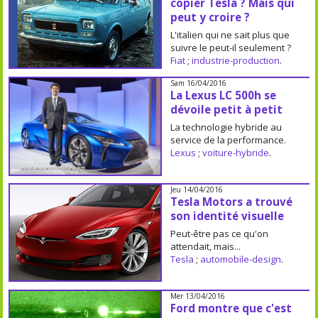
copier Tesla ? Mais qui
peut y croire ?
L'italien qui ne sait plus que
suivre le peut-il seulement ?
Fiat
;
industrie-production
.
Sam 16/04/2016
La Lexus LC 500h se
dévoile petit à petit
La technologie hybride au
service de la performance.
Lexus
;
voiture-hybride
.
Jeu 14/04/2016
Tesla Motors a trouvé
son identité visuelle
Peut-être pas ce qu'on
attendait, mais...
Tesla
;
automobile-design
.
Mer 13/04/2016
Ford montre que c'est