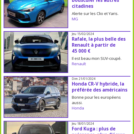
bousculer les autres
citadines
Alerte sur les Clio et Yaris.
MG
Jeu 15/02/2024
Rafale, la plus belle des
Renault à partir de
45 000 €
Il est beau mon SUV-coupé.
Renault
Dim 21/01/2024
Honda CR-V hybride, la
préférée des américains
Bonne pour les européens
aussi.
Honda
Jeu 18/01/2024
Ford Kuga : plus de