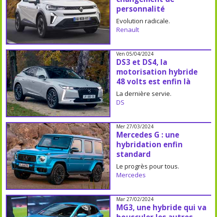
personnalité
Evolution radicale.
Renault
Ven 05/04/2024
DS3 et DS4, la
motorisation hybride
48 volts est enfin là
La dernière servie.
DS
Mer 27/03/2024
Mercedes G : une
hybridation enfin
standard
Le progrès pour tous.
Mercedes
Mar 27/02/2024
MG3, une hybride qui va