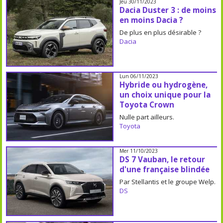
Jeu 30/11/2023
Dacia Duster 3 : de moins
en moins Dacia ?
De plus en plus désirable ?
Dacia
Lun 06/11/2023
Hybride ou hydrogène,
un choix unique pour la
Toyota Crown
Nulle part ailleurs.
Toyota
Mer 11/10/2023
DS 7 Vauban, le retour
d'une française blindée
Par Stellantis et le groupe Welp.
DS