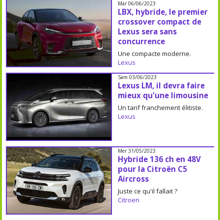
Mar 06/06/2023
LBX, hybride, le premier
crossover compact de
Lexus sera sans
concurrence
Une compacte moderne.
Lexus
Sam 03/06/2023
Lexus LM, il devra faire
mieux qu'une limousine
Un tarif franchement élitiste.
Lexus
Mer 31/05/2023
Hybride 136 ch en 48V
pour la Citroën C5
Aircross
Juste ce qu'il fallait ?
Citroen