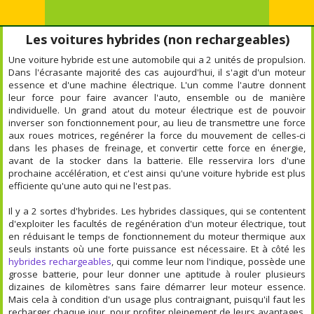
Les voitures hybrides (non rechargeables)
Une voiture hybride est une automobile qui a 2 unités de propulsion.
Dans l'écrasante majorité des cas aujourd'hui, il s'agit d'un moteur
essence et d'une machine électrique. L'un comme l'autre donnent
leur force pour faire avancer l'auto, ensemble ou de manière
individuelle. Un grand atout du moteur électrique est de pouvoir
inverser son fonctionnement pour, au lieu de transmettre une force
aux roues motrices, regénérer la force du mouvement de celles-ci
dans les phases de freinage, et convertir cette force en énergie,
avant de la stocker dans la batterie. Elle resservira lors d'une
prochaine accélération, et c'est ainsi qu'une voiture hybride est plus
efficiente qu'une auto qui ne l'est pas.
Il y a 2 sortes d'hybrides. Les hybrides classiques, qui se contentent
d'exploiter les facultés de regénération d'un moteur électrique, tout
en réduisant le temps de fonctionnement du moteur thermique aux
seuls instants où une forte puissance est nécessaire. Et à côté les
hybrides rechargeables
, qui comme leur nom l'indique, possède une
grosse batterie, pour leur donner une aptitude à rouler plusieurs
dizaines de kilomètres sans faire démarrer leur moteur essence.
Mais cela à condition d'un usage plus contraignant, puisqu'il faut les
recharger chaque jour, pour profiter pleinement de leurs avantages.