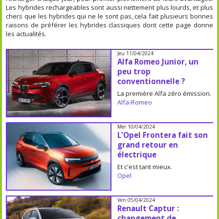
Les hybrides rechargeables sont aussi nettement plus lourds, et plus
chers que les hybrides qui ne le sont pas, cela fait plusieurs bonnes
raisons de préférer les hybrides classiques dont cette page donne
les actualités.
Jeu 11/04/2024
Alfa Romeo Junior, un
peu trop
conventionnelle ?
La première Alfa zéro émission.
Alfa-Romeo
Mer 10/04/2024
L'Opel Frontera fait son
grand retour en
électrique
Et c'est tant mieux.
Opel
Ven 05/04/2024
Renault Captur :
changement de