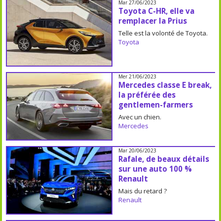
Mar 27/06/2023
Toyota C-HR, elle va
remplacer la Prius
Telle est la volonté de Toyota.
Toyota
Mer 21/06/2023
Mercedes classe E break,
la préférée des
gentlemen-farmers
Avec un chien.
Mercedes
Mar 20/06/2023
Rafale, de beaux détails
sur une auto 100 %
Renault
Mais du retard ?
Renault