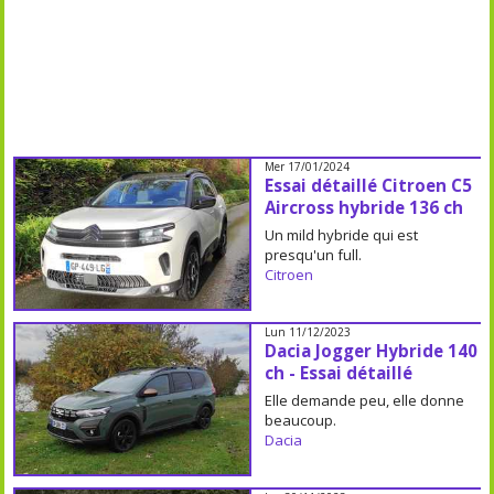
Mer 17/01/2024
Essai détaillé Citroen C5
Aircross hybride 136 ch
Un mild hybride qui est
presqu'un full.
Citroen
Lun 11/12/2023
Dacia Jogger Hybride 140
ch - Essai détaillé
Elle demande peu, elle donne
beaucoup.
Dacia